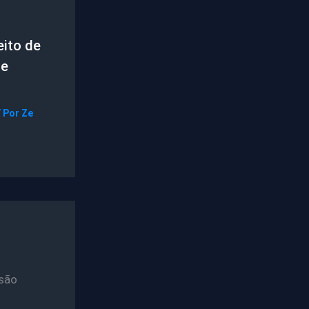
ito de
de
/ Por
Ze
são