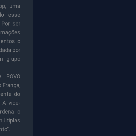
pp, uma
do esse
 Por ser
ormações
mentos o
dada por
om grupo
 O POVO
 França,
dente do
 A vice-
rdena o
últiplas
to”.