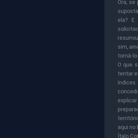
Ora, se
suposta
ela? E
solicit
resumiu 
sim, ain
torná-lo
O que s
tentar 
índice
concedi
explica
prepar
territó
aqui no
Ítalo Co