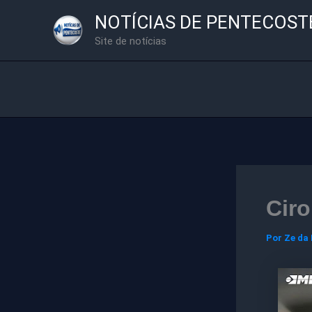
Ir
NOTÍCIAS DE PENTECOST
para
Site de notícias
o
conteúdo
Cir
Por
Ze da