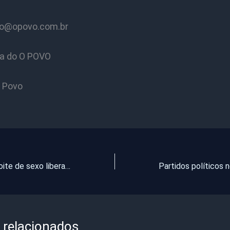
no@opovo.com.br
ta do O POVO
O Povo
Presos terão noite de sexo liberado em comemoração ao Dia do Presidiário no Ceará
 relacionados