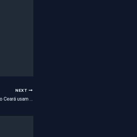
NEXT
Partidos políticos no Ceará usam mulheres para burlar repasse de fundo eleitoral para campanhas