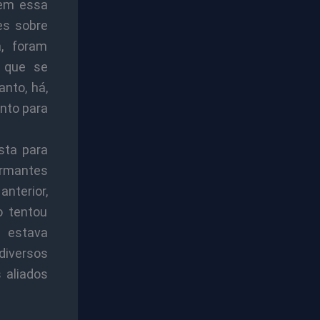
cem essa
es sobre
, foram
, que se
anto, há,
unto para
sta para
armantes
terior,
o tentou
o estava
iversos
 aliados