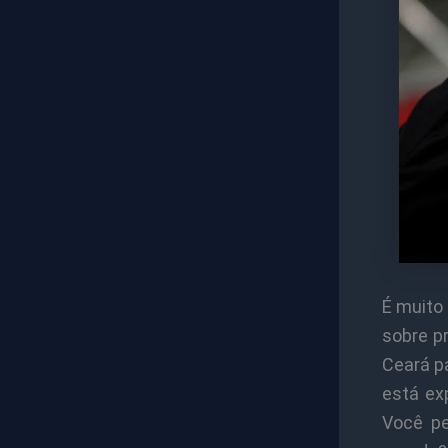
É muito
sobre pr
Ceará pa
está ex
Você pe