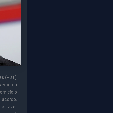
es (PDT)
overno do
homicídio
 acordo.
de fazer