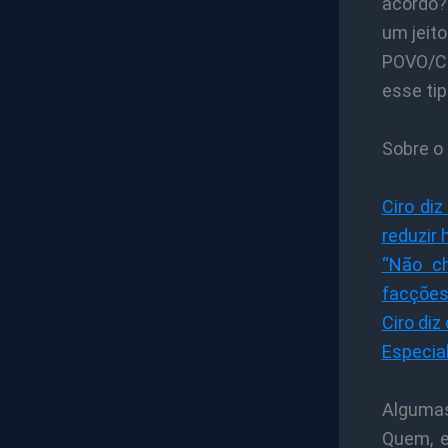
acordo?
um jeito
POVO/CB
esse tip
Sobre o
Ciro di
reduzir 
“Não c
facções
Ciro di
Especia
Algumas
Quem, e