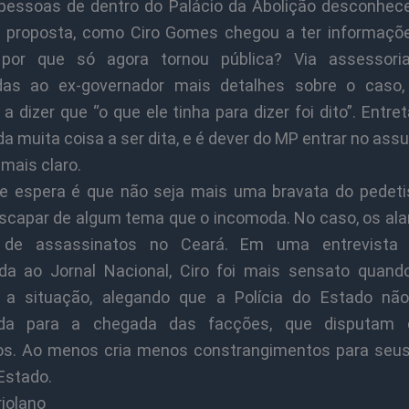
 pessoas de dentro do Palácio da Abolição desconhe
 proposta, como Ciro Gomes chegou a ter informaçõ
 por que só agora tornou pública? Via assessoria
adas ao ex-governador mais detalhes sobre o caso
a dizer que “o que ele tinha para dizer foi dito”. Entret
da muita coisa a ser dita, e é dever do MP entrar no ass
 mais claro.
e espera é que não seja mais uma bravata do pedeti
escapar de algum tema que o incomoda. No caso, os al
s de assassinatos no Ceará. Em uma entrevista an
da ao Jornal Nacional, Ciro foi mais sensato quand
r a situação, alegando que a Polícia do Estado nã
ada para a chegada das facções, que disputam d
rios. Ao menos cria menos constrangimentos para seus
 Estado.
riolano