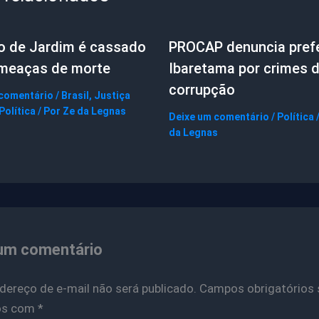
to de Jardim é cassado
PROCAP denuncia prefe
ameaças de morte
Ibaretama por crimes 
corrupção
 comentário
/
Brasil
,
Justiça
Política
/ Por
Ze da Legnas
Deixe um comentário
/
Política
da Legnas
um comentário
dereço de e-mail não será publicado.
Campos obrigatórios 
os com
*