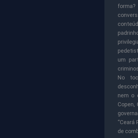
forma?
conver
conteúd
padrinh
privile
pedetis
um part
crimino
No toc
desconh
nem o d
Copen, 
govern
“Ceará 
de comb