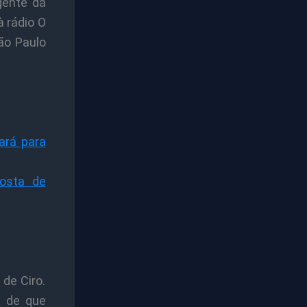
gente dá
à rádio O
ão Paulo
ará para
osta de
de Ciro.
E de que