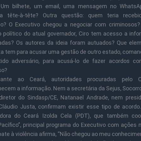
 Um bilhete, um email, uma mensagem no WhatsA
sa tête-à-tête? Outra questão: quem teria recebi
o? O Executivo chegou a negociar com criminosos?
o político do atual governador, Ciro tem acesso a inf
giadas? Os autores da ideia foram autuados? Que ele
ta tem para acusar uma gestão de outro estado, coman
ido adversário, para acusá-lo de fazer acordos c
so?
ante ao Ceará, autoridades procuradas pelo
ecem a informação. Nem a secretária da Sejus, Socorro
iretor do Sindasp/CE, Natanael Andrade, nem presi
Cláudio Justa, confirmam existir esse tipo de acordo.
adora do Ceará Izolda Cela (PDT), que também coo
Pacífico”, principal programa do Executivo com ações m
ate à violência afirma, “Não chegou ao meu conhecimen