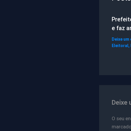
Prefei
e faz 
Deixe um
Eleitoral
,
Deixe 
O seu en
marcad