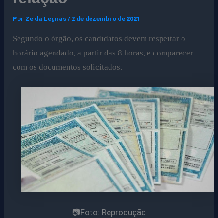
Por
Ze da Legnas
/
2 de dezembro de 2021
Segundo o órgão, os candidatos devem respeitar o
horário agendado, a partir das 8 horas, e comparecer
com os documentos solicitados.
📷Foto: Reprodução