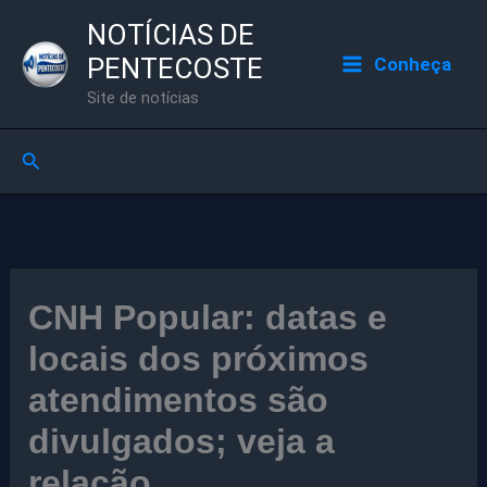
Ir
NOTÍCIAS DE
para
PENTECOSTE
Conheça
o
Site de notícias
conteúdo
Pesquisar
CNH Popular: datas e
locais dos próximos
atendimentos são
divulgados; veja a
relação