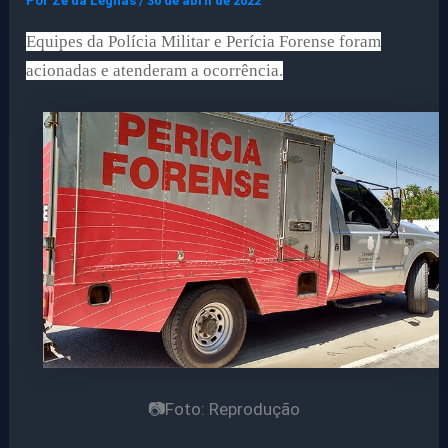
Por
Ze da Legnas
/
30 de abril de 2022
Equipes da Polícia Militar e Perícia Forense foram
acionadas e atenderam a ocorrência.
📷Foto: Reprodução