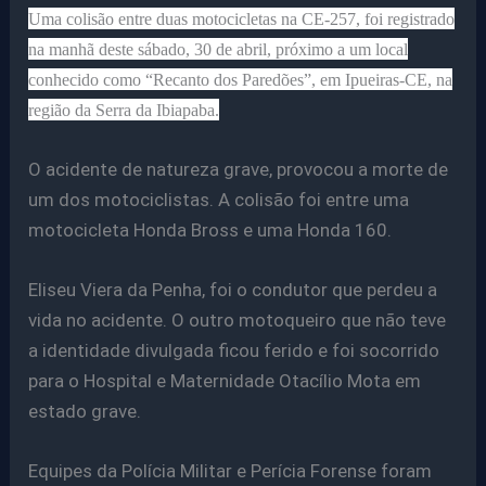
Uma colisão entre duas motocicletas na CE-257, foi registrado
na manhã deste sábado, 30 de abril, próximo a um local
conhecido como “Recanto dos Paredões”, em Ipueiras-CE, na
região da Serra da Ibiapaba.
O acidente de natureza grave, provocou a morte de
um dos motociclistas. A colisão foi entre uma
motocicleta Honda Bross e uma Honda 160.
Eliseu Viera da Penha, foi o condutor que perdeu a
vida no acidente. O outro motoqueiro que não teve
a identidade divulgada ficou ferido e foi socorrido
para o Hospital e Maternidade Otacílio Mota em
estado grave.
Equipes da Polícia Militar e Perícia Forense foram