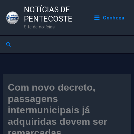
Ir
NOTÍCIAS DE
para
PENTECOSTE
Conheça
o
Site de notícias
conteúdo
Pesquisar
Com novo decreto,
passagens
intermunicipais já
adquiridas devem ser
remarcadas