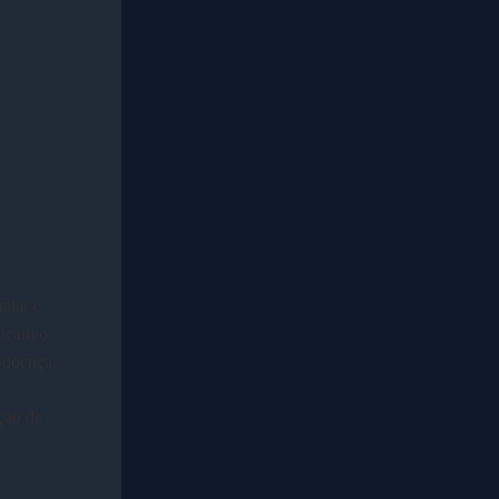
alar e
icativo,
a doença.
ção de