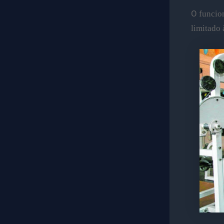
O
funcion
limitado