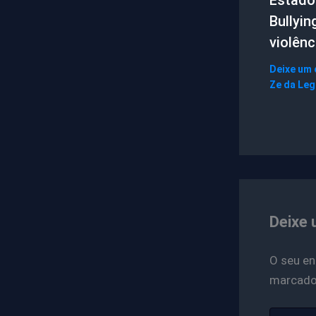
Bullyin
violênc
Deixe um
Ze da Le
Deixe 
O seu en
marcad
Digite