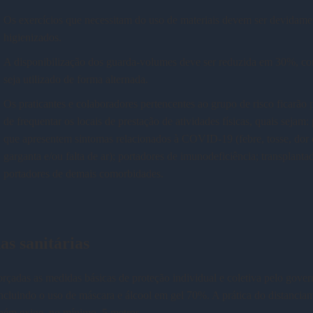
Os exercícios que necessitam do uso de materiais devem ser devidame
higienizados.
A disponibilização dos guarda-volumes deve ser reduzida em 30%, co
seja utilizado de forma alternada.
Os praticantes e colaboradores pertencentes ao grupo de risco ficarão 
de frequentar os locais de prestação de atividades físicas, quais sejam:
que apresentem sintomas relacionados à COVID-19 (febre, tosse, dor 
garganta e/ou falta de ar); portadores de imunodeficiência; transplanta
portadores de demais comorbidades.
as sanitárias
rçadas as medidas básicas de proteção individual e coletiva pelo gover
incluindo o uso de máscara e álcool em gel 70%. A prática do distancia
bém exige, no mínimo, 5 metros.