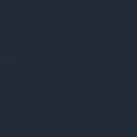
, há orientação para a exigência de limpeza de calçados por meio de
oras ou tapetes de hipoclorito de sódio a 2%.
tações
orienta coibir aglomerações, conversas e movimentos exagerados ou
rios. Os profissionais devem orientar ainda os alunos a, se possível, inst
se no aplicativo CEARÁ APP, disponível no site www.ceara. gov.br/apl
tivo de permitir rastreabilidade sobre casos de suspeitas de contágio d
o, as academias podem orientar os alunos a assinarem uma Autodeclara
Assintomática antes do treino.