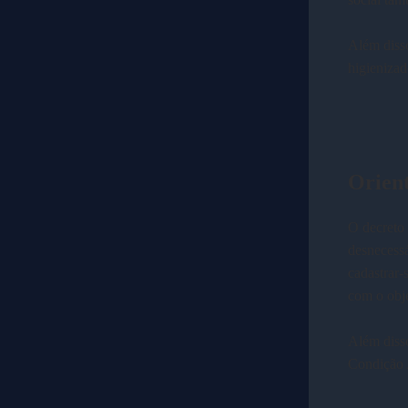
Além disso
higienizad
Orien
O decreto 
desnecessá
cadastrar-
com o obje
Além diss
Condição 