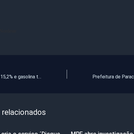
 Nordeste
Diesel vai subir 15,2% e gasolina terá alta de 10,2% nas refinarias na sexta
 relacionados
cria o serviço ´Disque-
MPE abre investigação