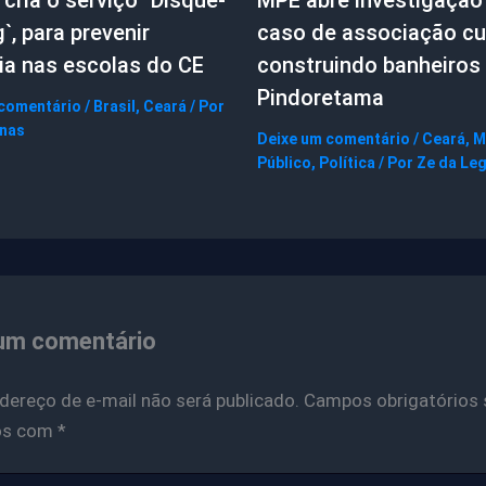
g`, para prevenir
caso de associação cul
ia nas escolas do CE
construindo banheiros
Pindoretama
 comentário
/
Brasil
,
Ceará
/ Por
gnas
Deixe um comentário
/
Ceará
,
M
Público
,
Política
/ Por
Ze da Le
um comentário
dereço de e-mail não será publicado.
Campos obrigatórios 
os com
*