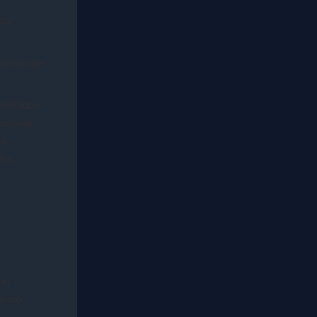
nte
ntanto que
proibidos
 pessoas
de
dos;
no
mento