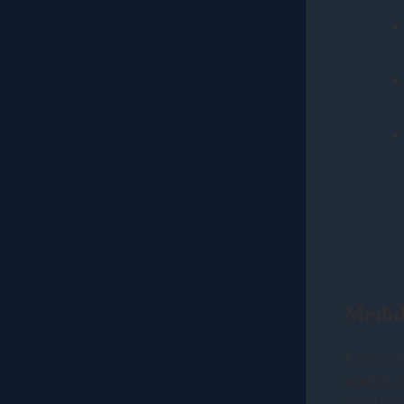
Medid
Foram refo
estadual, 
social tam