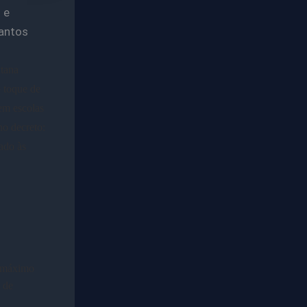
 e
Santos
ntana
o toque de
em escolas
no decreto:
ado às
o máximo
 de