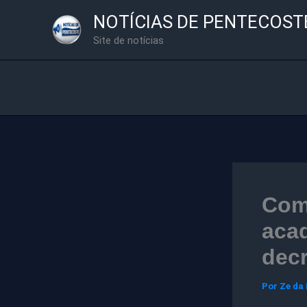
Ir
NOTÍCIAS DE PENTECOST
para
Site de notícias
o
conteúdo
Com
aca
dec
Por
Ze da