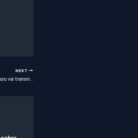
NEXT
Prefeitura de Paracuru vai transmitir processo licitatório pelas redes sociais
 sobre