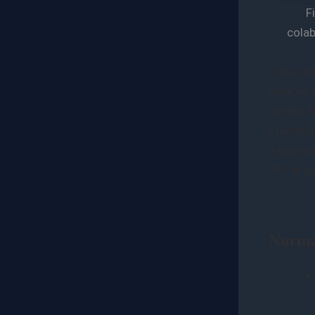
F
colab
Com o últi
anunciou n
recolher d
e universi
o funciona
20h, de s
Norma