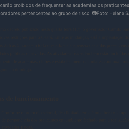
icarão proibidos de frequentar as academias os praticantes
oradores pertencentes ao grupo de risco 📷Foto: Helene 
mo decreto publicado nesta quarta-feira (17), o governador Camilo Sa
ovas restrições para o Ceará. Entre as mudanças, está a implantação d
as 22h às 5 horas em todo o estado e a suspensão das aulas presenciais 
dades públicas e privadas. As atividades físicas também estão incluídas 
mento de academias, clubes e estabelecimentos similares continua limit
egunda a domingo.
s de funcionamento
Conforme o protocolo setorial, fica limitado em até uma hora o temp
de permanência dos praticantes em ambiente fechado para a realização
atividades físicas.