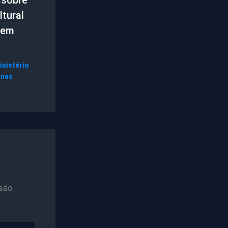
tural
 em
inistério
gnas
são