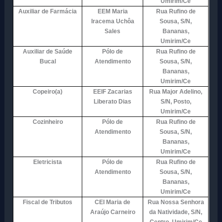
Umirim/Ce
Auxiliar de Farmácia
EEM Maria
Rua Rufino de
Iracema Uchôa
Sousa, S/N,
Sales
Bananas,
Umirim/Ce
Auxiliar de Saúde
Pólo de
Rua Rufino de
Bucal
Atendimento
Sousa, S/N,
Bananas,
Umirim/Ce
Copeiro(a)
EEIF Zacarias
Rua Major Adelino,
Liberato Dias
S/N, Posto,
Umirim/Ce
Cozinheiro
Pólo de
Rua Rufino de
Atendimento
Sousa, S/N,
Bananas,
Umirim/Ce
Eletricista
Pólo de
Rua Rufino de
Atendimento
Sousa, S/N,
Bananas,
Umirim/Ce
Fiscal de Tributos
CEI Maria de
Rua Nossa Senhora
Araújo Carneiro
da Natividade, S/N,