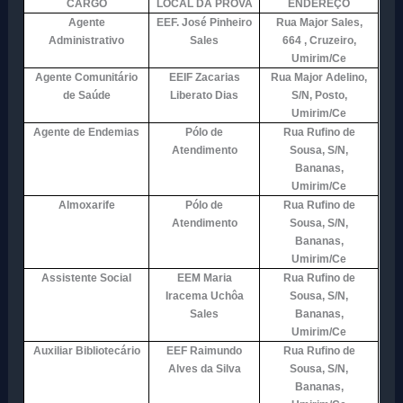
CARGO
LOCAL DA PROVA
ENDEREÇO
Agente
EEF. José Pinheiro
Rua Major Sales,
Administrativo
Sales
664 , Cruzeiro,
Umirim/Ce
Agente Comunitário
EEIF Zacarias
Rua Major Adelino,
de Saúde
Liberato Dias
S/N, Posto,
Umirim/Ce
Agente de Endemias
Pólo de
Rua Rufino de
Atendimento
Sousa, S/N,
Bananas,
Umirim/Ce
Almoxarife
Pólo de
Rua Rufino de
Atendimento
Sousa, S/N,
Bananas,
Umirim/Ce
Assistente Social
EEM Maria
Rua Rufino de
Iracema Uchôa
Sousa, S/N,
Sales
Bananas,
Umirim/Ce
Auxiliar Bibliotecário
EEF Raimundo
Rua Rufino de
Alves da Silva
Sousa, S/N,
Bananas,