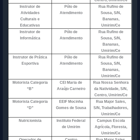
Centro, Umirim/Ce
Instrutor de
Pólo de
Rua Rufino de
Atividades
Atendimento
Sousa, S/N,
Culturais e
Bananas,
Educativas
Umirim/Ce
Instrutor de
Pólo de
Rua Rufino de
Informática
Atendimento
Sousa, S/N,
Bananas,
Umirim/Ce
Instrutor de Prática
Pólo de
Rua Rufino de
Esportiva
Atendimento
Sousa, S/N,
Bananas,
Umirim/Ce
Motorista Categoria
CEI Maria de
Rua Nossa Senhora
“B”
Araújo Carneiro
da Natividade, S/N,
Centro, Umirim/Ce
Motorista Categoria
EEIF Mocinha
Rua Major Sales,
“D”
Gomes de Sousa
S/N, Trabalhadores,
Umirim/Ce
Nutricionista
Instituto Federal
Campus Escola
de Umirim
Agrícola, Floresta,
Umirim/Ce
Operador de
Centro
Rua Major Sales,