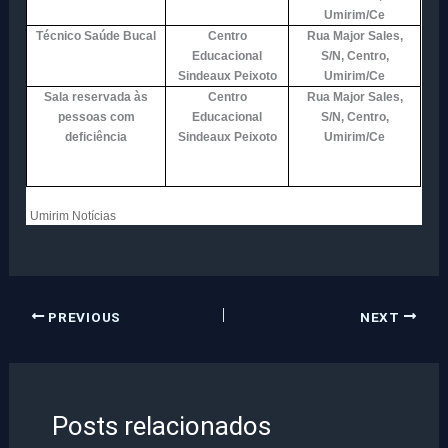
Umirim/Ce
Técnico Saúde Bucal
Centro
Rua Major Sales,
Educacional
S/N, Centro,
Sindeaux Peixoto
Umirim/Ce
Sala reservada às
Centro
Rua Major Sales,
pessoas com
Educacional
S/N, Centro,
deficiência
Sindeaux Peixoto
Umirim/Ce
Umirim Notícias
PREVIOUS
NEXT
Posts relacionados