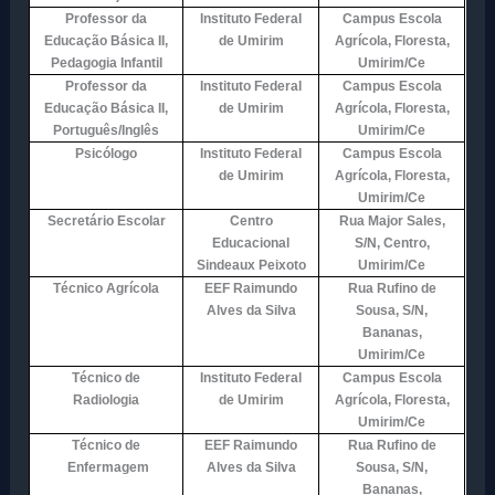
Professor da
Instituto Federal
Campus Escola
Educação Básica II,
de Umirim
Agrícola, Floresta,
Pedagogia Infantil
Umirim/Ce
Professor da
Instituto Federal
Campus Escola
Educação Básica II,
de Umirim
Agrícola, Floresta,
Português/Inglês
Umirim/Ce
Psicólogo
Instituto Federal
Campus Escola
de Umirim
Agrícola, Floresta,
Umirim/Ce
Secretário Escolar
Centro
Rua Major Sales,
Educacional
S/N, Centro,
Sindeaux Peixoto
Umirim/Ce
Técnico Agrícola
EEF Raimundo
Rua Rufino de
Alves da Silva
Sousa, S/N,
Bananas,
Umirim/Ce
Técnico de
Instituto Federal
Campus Escola
Radiologia
de Umirim
Agrícola, Floresta,
Umirim/Ce
Técnico de
EEF Raimundo
Rua Rufino de
Enfermagem
Alves da Silva
Sousa, S/N,
Bananas,