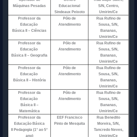
Máquinas Pesadas
Educacional
S/N, Centro,
Sindeaux Peixoto
Umirim/Ce
Professor da
Pólo de
Rua Rufino de
Educação
Atendimento
Sousa, S/N,
Básica II – Ciências
Bananas,
Umirim/Ce
Professor da
Pólo de
Rua Rufino de
Educação
Atendimento
Sousa, S/N,
Básica II – Geografia
Bananas,
Umirim/Ce
Professor da
Pólo de
Rua Rufino de
Educação
Atendimento
Sousa, S/N,
Básica II – História
Bananas,
Umirim/Ce
Professor da
Pólo de
Rua Rufino de
Educação
Atendimento
Sousa, S/N,
Básica II –
Bananas,
Matemática
Umirim/Ce
Professor da
EEF Francisco
Rua Benedito
Educação Básica
Pinto de Mesquita
Moreira, S/N,
II
Pedagogia (1° ao 5°
Tancredo Neves,
ano)
Umirim/Ce