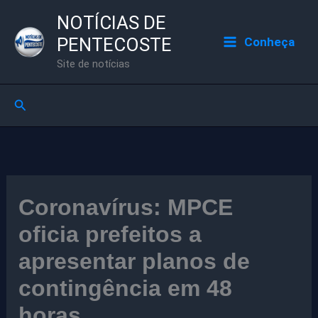
Ir
NOTÍCIAS DE
para
PENTECOSTE
Conheça
o
Site de notícias
conteúdo
Pesquisar
Coronavírus: MPCE
oficia prefeitos a
apresentar planos de
contingência em 48
horas