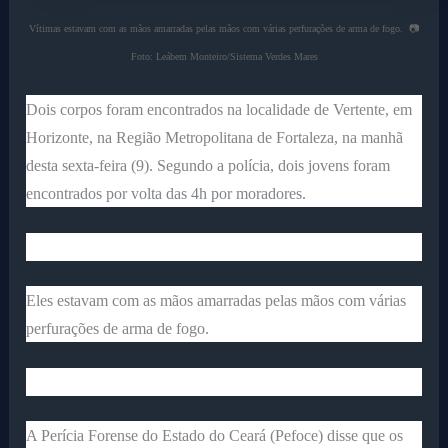
Vítimas estavam com as mãos amarradas pelas mãos com várias perfurações de arma de fogo. 📷
Foto: Leábem Monteiro/Sistema Verdes Mares
Dois corpos foram encontrados na localidade de Vertente, em
Horizonte, na Região Metropolitana de Fortaleza, na manhã
desta sexta-feira (9). Segundo a polícia, dois jovens foram
encontrados por volta das 4h por moradores.
Eles estavam com as mãos amarradas pelas mãos com várias
perfurações de arma de fogo.
A Perícia Forense do Estado do Ceará (Pefoce) disse que os