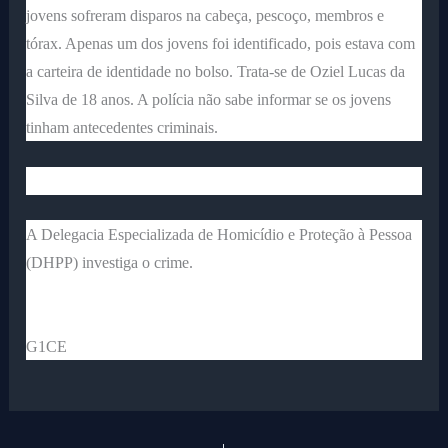
jovens sofreram disparos na cabeça, pescoço, membros e
tórax. Apenas um dos jovens foi identificado, pois estava com
a carteira de identidade no bolso. Trata-se de Oziel Lucas da
Silva de 18 anos. A polícia não sabe informar se os jovens
tinham antecedentes criminais.
A Delegacia Especializada de Homicídio e Proteção à Pessoa
(DHPP) investiga o crime.
G1CE