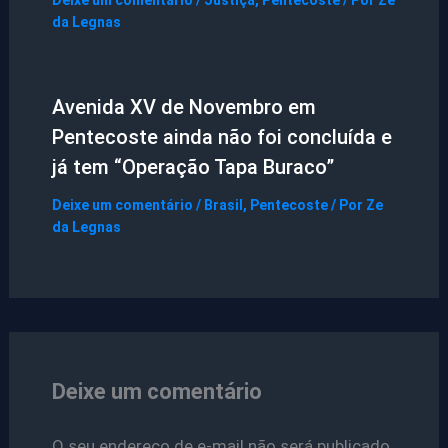
Deixe um comentário
/
Justiça
,
Pentecoste
/ Por
Ze
da Legnas
Avenida XV de Novembro em
Pentecoste ainda não foi concluída e
já tem “Operação Tapa Buraco”
Deixe um comentário
/
Brasil
,
Pentecoste
/ Por
Ze
da Legnas
Deixe um comentário
O seu endereço de e-mail não será publicado.