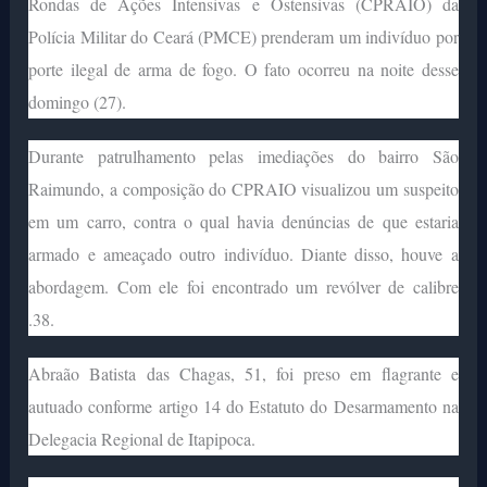
Rondas de Ações Intensivas e Ostensivas (CPRAIO) da
Polícia Militar do Ceará (PMCE) prenderam um indivíduo por
porte ilegal de arma de fogo. O fato ocorreu na noite desse
domingo (27).
Durante patrulhamento pelas imediações do bairro São
Raimundo, a composição do CPRAIO visualizou um suspeito
em um carro, contra o qual havia denúncias de que estaria
armado e ameaçado outro indivíduo. Diante disso, houve a
abordagem. Com ele foi encontrado um revólver de calibre
.38.
Abraão Batista das Chagas, 51, foi preso em flagrante e
autuado conforme artigo 14 do Estatuto do Desarmamento na
Delegacia Regional de Itapipoca.