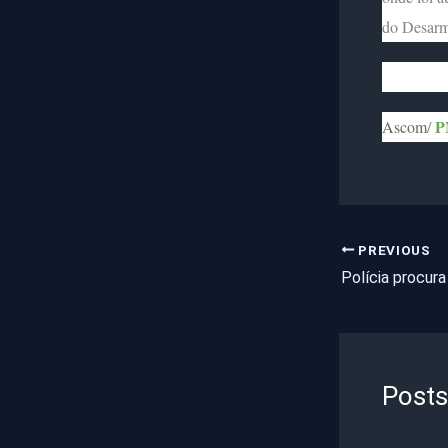
do Desar
P
Ascom
/
PREVIOUS
Posts