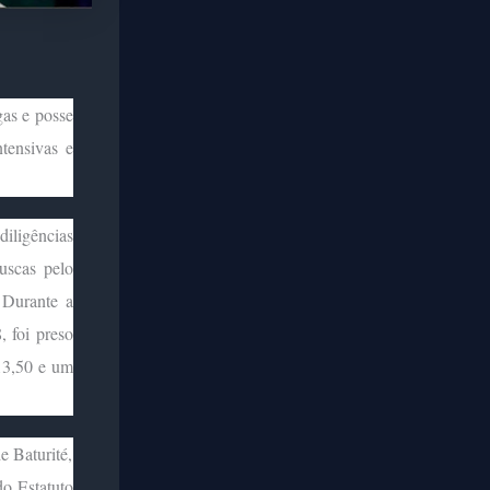
gas e posse
tensivas e
iligências
uscas pelo
 Durante a
 foi preso
13,50 e um
e Baturité,
do Estatuto