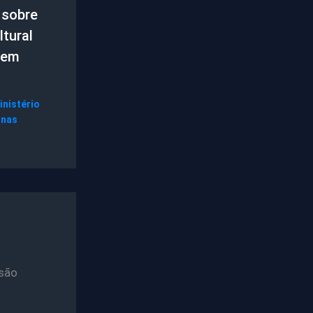
 sobre
tural
 em
inistério
gnas
são