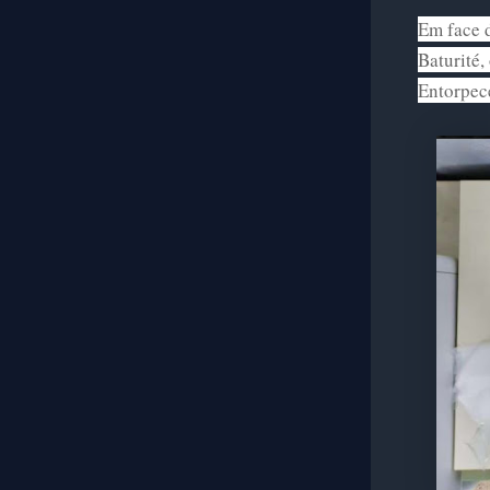
Em face d
Baturité,
Entorpec