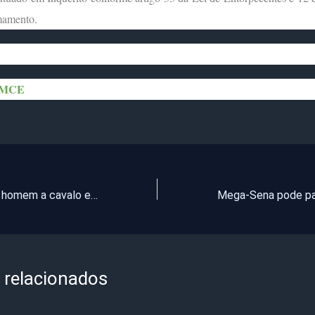
mamento.
MCE
Polícia procura homem a cavalo e armado com facão que assalta mulheres no Ceará
 relacionados