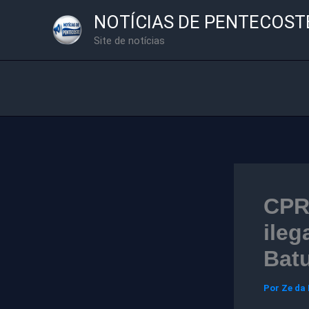
Ir
NOTÍCIAS DE PENTECOST
para
Site de notícias
o
conteúdo
CPR
ileg
Batu
Por
Ze da