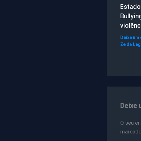
Estado 
Bullyin
violênc
Deixe um
Ze da Le
Deixe 
O seu en
marcad