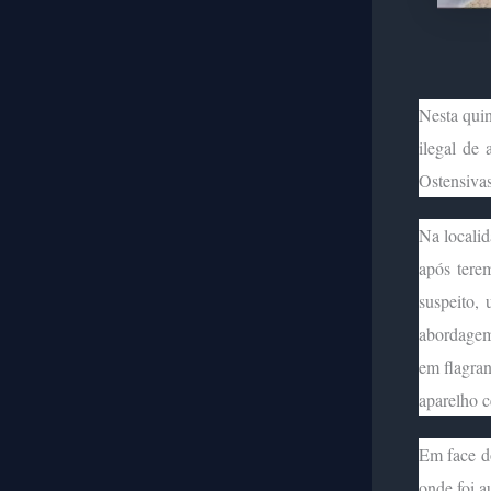
Nesta quin
ilegal de
Ostensiva
Na locali
após tere
suspeito,
abordagem
em flagra
aparelho c
Em face do
onde foi a