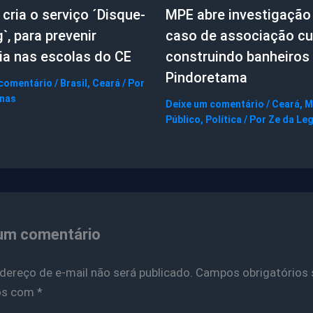
cria o serviço ´Disque-
MPE abre investigação
g`, para prevenir
caso de associação cul
ia nas escolas do CE
construindo banheiros
Pindoretama
 comentário
/
Brasil
,
Ceará
/ Por
gnas
Deixe um comentário
/
Ceará
,
M
Público
,
Política
/ Por
Ze da Le
um comentário
dereço de e-mail não será publicado.
Campos obrigatórios 
os com
*