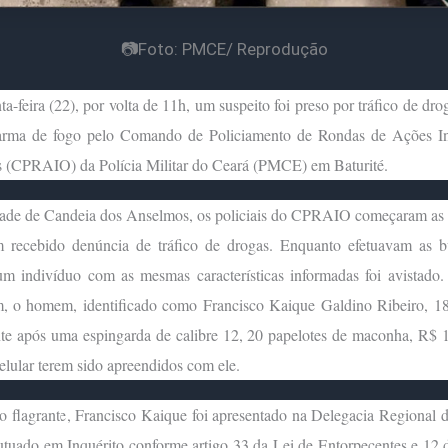
📷Foto: PMCE/ Reprodução
ta-feira (22), por volta de 11h, um suspeito foi preso por tráfico de dro
 arma de fogo pelo Comando de Policiamento de Rondas de Ações In
s (CPRAIO) da Polícia Militar do Ceará (PMCE) em Baturité.
dade de Candeia dos Anselmos, os policiais do CPRAIO começaram as d
m recebido denúncia de tráfico de drogas. Enquanto efetuavam as b
 um indivíduo com as mesmas características informadas foi avistado.
, o homem, identificado como Francisco Kaique Galdino Ribeiro, 18,
nte após uma espingarda de calibre 12, 20 papelotes de maconha, R$ 
elular terem sido apreendidos com ele.
 flagrante, Francisco Kaique foi apresentado na Delegacia Regional d
utuado em Inquérito conforme artigo 33 da Lei de Entorpecentes e 12 