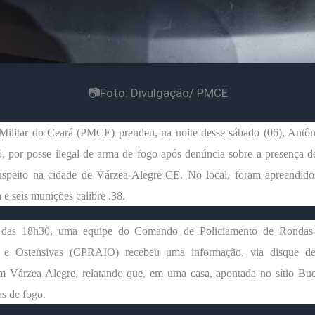
📷Foto: Divulgação/ PMCE
 Militar do Ceará (PMCE) prendeu, na noite desse sábado (06), Antô
5, por posse ilegal de arma de fogo após denúncia sobre a presença 
uspeito na cidade de Várzea Alegre-CE. No local, foram apreendidos
 e seis munições calibre .38.
a das 18h30, uma equipe do Comando de Policiamento de Rondas
s e Ostensivas (CPRAIO) recebeu uma informação, via disque d
m Várzea Alegre, relatando que, em uma casa, apontada no sítio Bue
s de fogo.