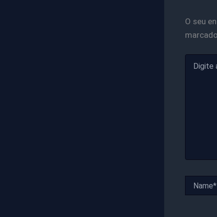
O seu en
marcad
Digite
aqui...
Name*