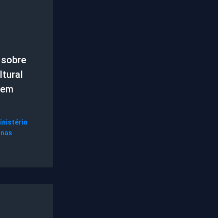
 sobre
tural
 em
inistério
gnas