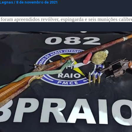
 Legnas
/
8 de novembro de 2021
 foram apreendidos revólver, espingarda e seis munições calibre