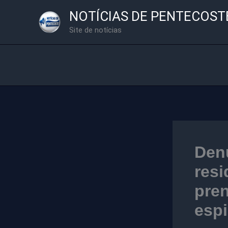
Ir
NOTÍCIAS DE PENTECOST
para
Site de notícias
o
conteúdo
Den
resi
pre
esp