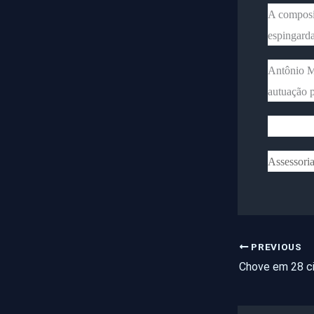
A composiç
espingarda
Antônio M
autuação p
Assessori
PREVIOUS