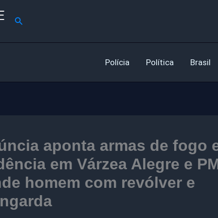
E
Pesquisar
Polícia
Política
Brasil
úncia aponta armas de fogo 
dência em Várzea Alegre e P
nde homem com revólver e
ingarda