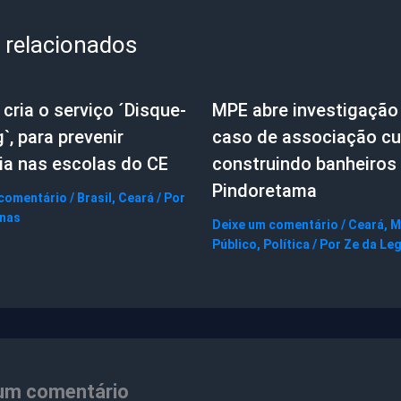
 relacionados
cria o serviço ´Disque-
MPE abre investigação
g`, para prevenir
caso de associação cul
ia nas escolas do CE
construindo banheiros
Pindoretama
 comentário
/
Brasil
,
Ceará
/ Por
gnas
Deixe um comentário
/
Ceará
,
M
Público
,
Política
/ Por
Ze da Le
um comentário