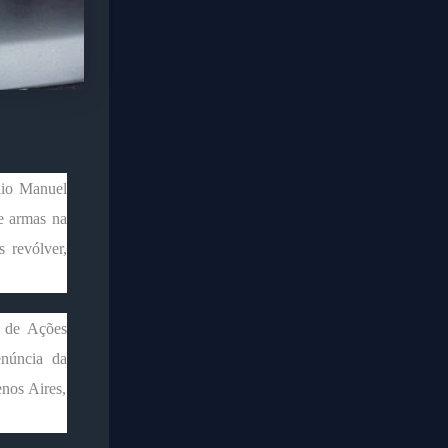
nio Manuel
de armas na
 revólver,
 de Ações
enúncia da
nos Aires,