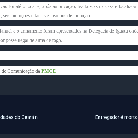
ão foi até o local e, após autorização, fez buscas na casa e localizou 
, seis munições intactas e insumos de munição.
anuel e o armamento foram apresentados na Delegacia de Iguatu onde f
or posse ilegal de arma de fogo.
a de Comunicação da
PMCE
Chove em 28 cidades do Ceará nesta segunda-feira (08)