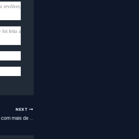
o revólver,
oi feita a
NEXT
Entregador é morto com mais de 30 tiros no Ceará