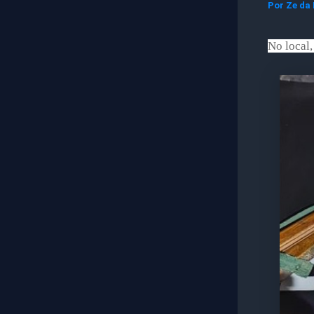
Por
Ze da
No local,