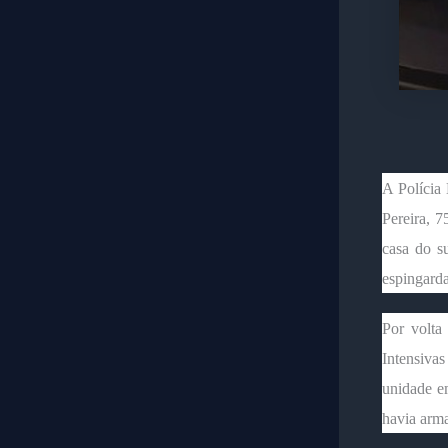
A Polícia
Pereira, 7
casa do s
espingarda
Por volt
Intensiva
unidade e
havia arma