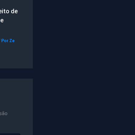
ito de
de
/ Por
Ze
são