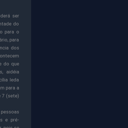
oderá ser
ontade do
o para o
rio, para
ncia dos
acontecem
e do que
s, aidéia
ília Ieda
am para a
 7 (sete)
 pessoas
es e pré-
, pois se