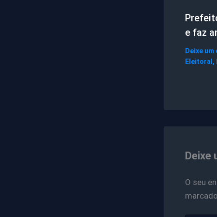
Prefei
e faz 
Deixe um
Eleitoral
,
Deixe 
O seu en
marcad