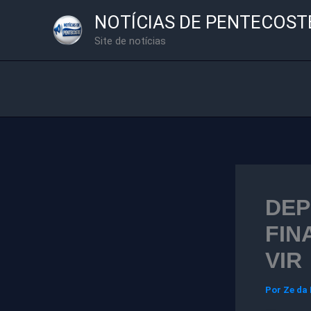
Ir
NOTÍCIAS DE PENTECOST
para
Site de notícias
o
conteúdo
DEP
FIN
VIR
Por
Ze da