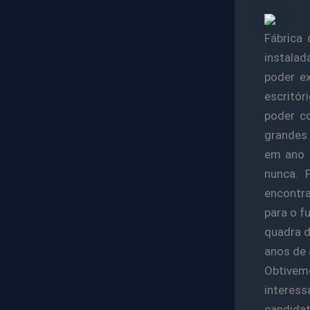
Fábrica 
instalad
poder e
escritór
poder c
grandes 
em ano 
nunca. P
encontra
para o f
quadra d
anos de
Obtivem
interess
candidat