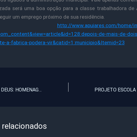
zada será uma boa opção para a classe trabalhadora de 
guir um emprego próximo de sua residência.
onte
http://www.apuiares.com/home/in
com_content&view=article&id=128:depois-de-mais-de-dois
te-a-fabrica-podera-vir&catid=1:municipio&Itemid=23
MULHERES DE DEUS: HOMENAGEM DO BLOG A TODAS AS MULHERES
 relacionados