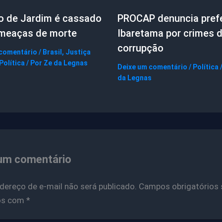
to de Jardim é cassado
PROCAP denuncia prefe
ameaças de morte
Ibaretama por crimes 
corrupção
 comentário
/
Brasil
,
Justiça
Política
/ Por
Ze da Legnas
Deixe um comentário
/
Política
da Legnas
um comentário
dereço de e-mail não será publicado.
Campos obrigatórios 
os com
*