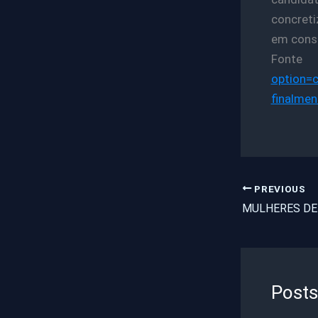
concreti
em conse
F
option=
finalmen
PREVIOUS
Posts