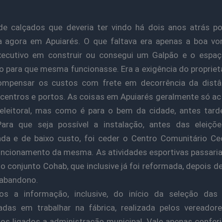
de calçados que deveria ter vindo há dois anos atrás p
a agora em Apuiarés. O que faltava era apenas a boa v
xecutivo em construir ou consegui um Galpão e o espaç
io para que mesma funcionasse. Era a exigência do proprietá
ompensar os custos com frete em decorrência da distâ
centros e portos. As coisas em Apuiarés geralmente só 
eleitoral, mas como é para o bem da cidade, antes tard
ara que seja possível a instalação, antes das eleiçõe
da e de baixo custo, foi ceder o Centro Comunitário Cec
uncionamento da mesma. As atividades esportivas passari
o conjunto Cohab, que inclusive já foi reformada, depois de
 abandono.
os a informação, inclusive, do início da seleção das
adas em trabalhar na fábrica, realizada pelos vereador
os ligados a administração municipal. Vale apenas conferir