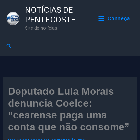
Ir
NOTÍCIAS DE
para
PENTECOSTE
Conheça
o
Site de notícias
conteúdo
Pesquisar
Deputado Lula Morais
denuncia Coelce:
“cearense paga uma
conta que não consome”