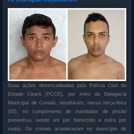
Por
Ze da Legnas
/
4 de julho de 2019
Duas ações desencadeadas pela Polícia Civil do
Estado Ceará (PCCE), por meio da Delegacia
Municipal de Coreaú, resultaram, nessa terça-feira
(02), no cumprimento de mandados de prisão
preventiva, sendo um por homicídio e outro por
roubo. Os crimes aconteceram no município de