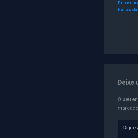
Deixe um
Por
Ze da
Deixe 
O seu en
marcad
Digite
aqui...