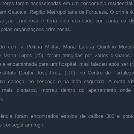
heres foram assassinadas em um condomínio residencial 
 em Caucaia, Região Metropolitana de Fortaleza. O crime é 
acção criminosa e teria sido cometido por conta da di
io pelas organizações criminosas.
do com a Polícia Militar, Maria Laíssa Quintino Moreir
e Maria Lopes (25), foram atingidas por vários disparos. 
a e encaminhada para um hospital, mas faleceu após ser tr
nstituto Doutor José Frota (IJF), no Centro de Fortaleza
a na cabeça, no pescoço e na mão esquerda. A outra vít
 mais disparos, morreu dentro do apartamento onde
eu.
dência foram encontrados estojos de calibre 380 e pont
s conseguiram fugir.