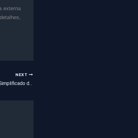
a externa
etalhes,
NEXT
Processo Seletivo Simplificado da Prefeitura de Pentecoste: entrevistas na EEEP Alan Pinho Tabosa