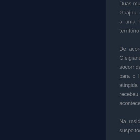
Duas mul
Guajiru,
a uma f
territór
De acor
Gleigian
socorrid
para o I
atingid
recebeu
acontec
Na resi
suspeito