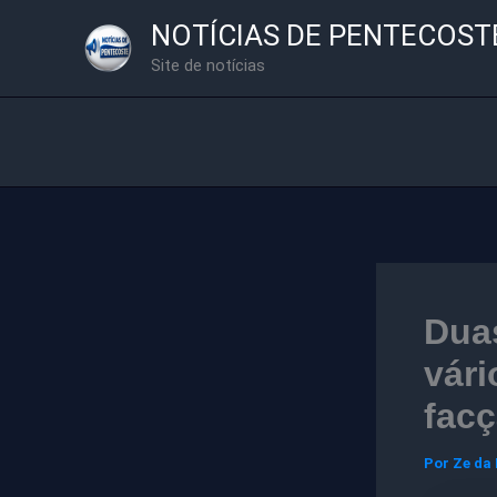
Ir
NOTÍCIAS DE PENTECOST
para
Site de notícias
o
conteúdo
Dua
vári
facç
Por
Ze da