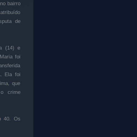
no bairro
atribuído
sputa de
a (14) e
Maria foi
ansferida
. Ela foi
ima, que
 o crime
o 40. Os