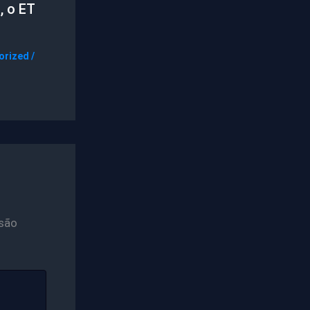
, o ET
orized
/
são