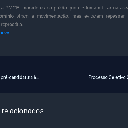
a PMCE, moradores do prédio que costumam ficar na áre
omínio viram a movimentação, mas evitaram repassar d
.
represália
Cnews
Collor confirma pré-candidatura à Presidência da República
 relacionados