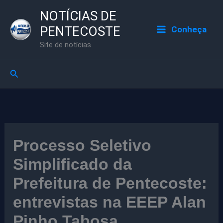
Ir
NOTÍCIAS DE
para
PENTECOSTE
Conheça
o
Site de notícias
conteúdo
Pesquisar
Processo Seletivo
Simplificado da
Prefeitura de Pentecoste:
entrevistas na EEEP Alan
Pinho Tabosa