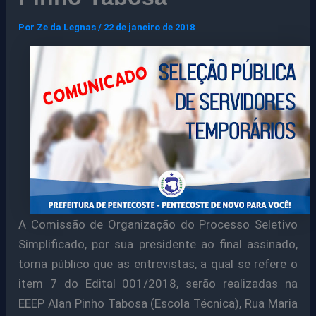
Por
Ze da Legnas
/
22 de janeiro de 2018
A Comissão de Organização do Processo Seletivo
Simplificado, por sua presidente ao final assinado,
torna público que as entrevistas, a qual se refere o
item 7 do Edital 001/2018, serão realizadas na
EEEP Alan Pinho Tabosa (Escola Técnica), Rua Maria