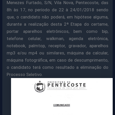
Menezes Furtado, S/N, Vila Nova, Pentecoste, das
8h às 17, no período de 22 à 24/01/2018 sendo
que, o candidato não poderá, em hipótese alguma,
durante a realização desta 2ª Etapa do certame,
portar aparelhos eletrônicos, bem como bip,
telefone celular, walkman, agenda eletrônica,
notebook, palmtop, receptor, gravador, aparelhos
mp3 e/ou mp4 ou similares, máquina de calcular,
máquina fotográfica, em caso de descumprimento,
o candidato terá como resultado a eliminação do
Processo Seletivo
.