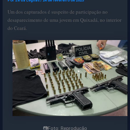
Por
Ze da Legnas
/
24 de fevereiro de 2023
Um dos capturados é suspeito de participação no
desaparecimento de uma jovem em Quixadá, no interior
do Ceará.
📷Foto: Reprodução