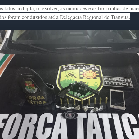
s fatos, a dupla, o revólver, as munições e as trouxinhas de ma
dos foram conduzidos até a Delegacia Regional de Tianguá.