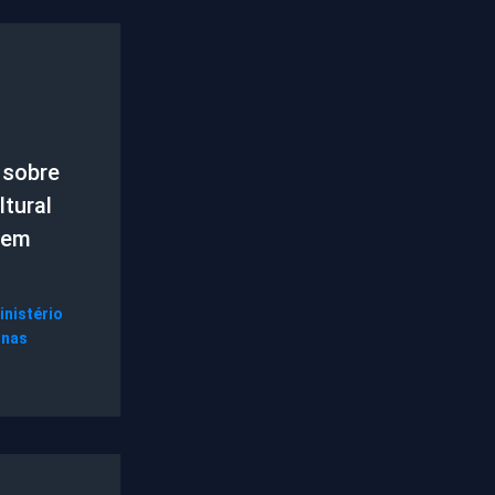
 sobre
tural
 em
inistério
gnas