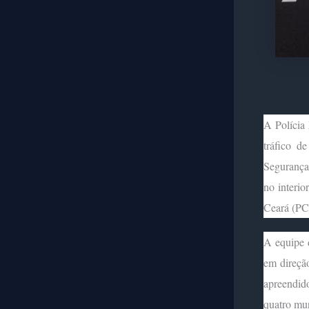
A Polícia 
tráfico d
Segurança 
no interi
Ceará (PC-
A equipe 
em direção
apreendid
quatro mun