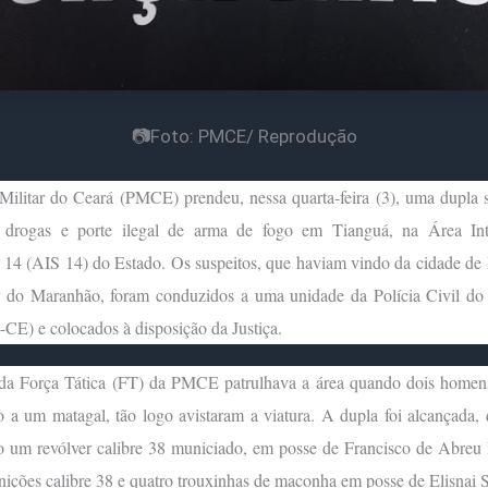
📷Foto: PMCE/ Reprodução
Militar do Ceará (PMCE) prendeu, nessa quarta-feira (3), uma dupla 
e drogas e porte ilegal de arma de fogo em Tianguá, na Área In
14 (AIS 14) do Estado. Os suspeitos, que haviam vindo da cidade de 
or do Maranhão, foram conduzidos a uma unidade da Polícia Civil do
CE) e colocados à disposição da Justiça.
da Força Tática (FT) da PMCE patrulhava a área quando dois homen
 a um matagal, tão logo avistaram a viatura. A dupla foi alcançada,
o um revólver calibre 38 municiado, em posse de Francisco de Abreu F
ições calibre 38 e quatro trouxinhas de maconha em posse de Elisnai 