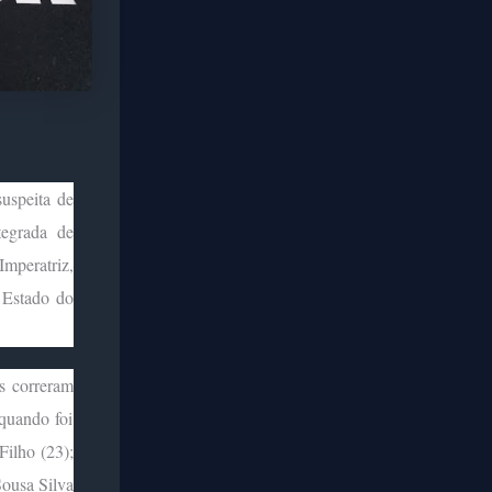
suspeita de
tegrada de
Imperatriz,
 Estado do
s correram
 quando foi
ilho (23);
Sousa Silva