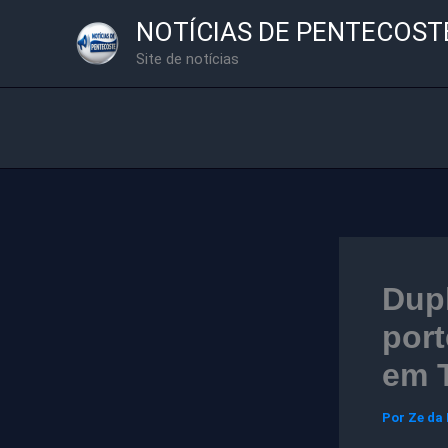
Ir
NOTÍCIAS DE PENTECOST
para
Site de notícias
o
conteúdo
Dupl
port
em 
Por
Ze da