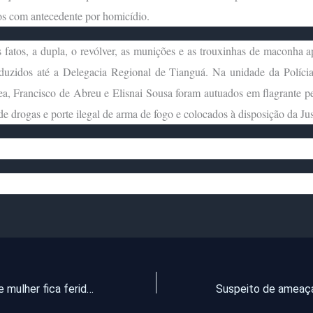
os com antecedente por homicídio.
 fatos, a dupla, o revólver, as munições e as trouxinhas de maconha 
duzidos até a Delegacia Regional de Tianguá. Na unidade da Polícia
ea, Francisco de Abreu e Elisnai Sousa foram autuados em flagrante p
 de drogas e porte ilegal de arma de fogo e colocados à disposição da Jus
Homem morre e mulher fica ferida após tiroteiro em Fortaleza