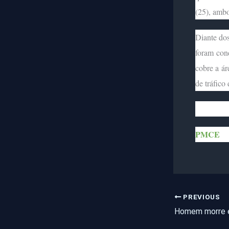
(25), amb
Diante dos
foram con
cobre a ár
de tráfico
PMCE
PREVIOUS