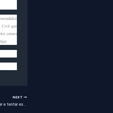
apreendidos
 Civil que
elos crimes
tiça.
NEXT
Suspeito de ameaçar e tentar estuprar companheira é preso pela Polícia Civil em Horizonte