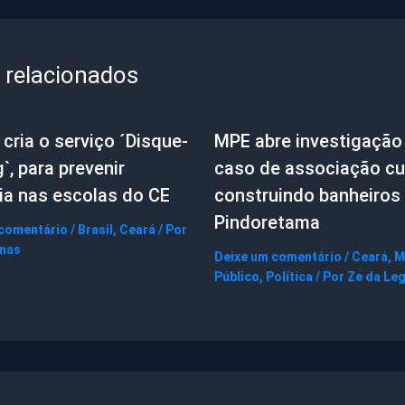
 relacionados
cria o serviço ´Disque-
MPE abre investigação
g`, para prevenir
caso de associação cul
ia nas escolas do CE
construindo banheiros
Pindoretama
 comentário
/
Brasil
,
Ceará
/ Por
gnas
Deixe um comentário
/
Ceará
,
M
Público
,
Política
/ Por
Ze da Le