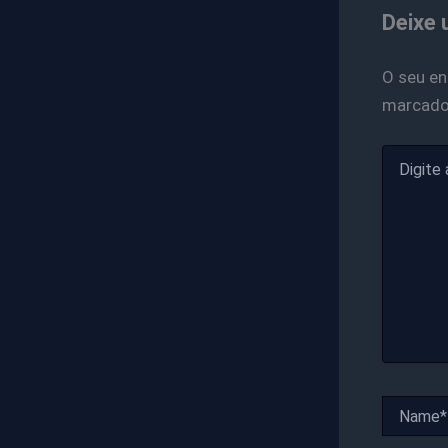
Deixe 
O seu en
marcad
Digite
aqui...
Name*