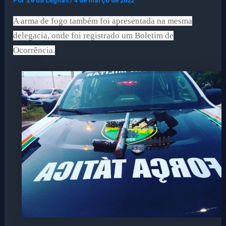
Por
Ze da Legnas
/
4 de março de 2022
A arma de fogo também foi apresentada na mesma
delegacia, onde foi registrado um Boletim de
Ocorrência.