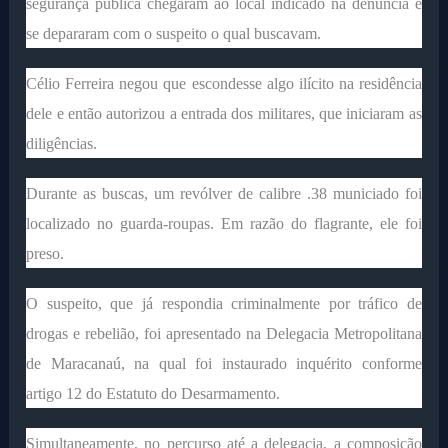
segurança pública chegaram ao local indicado na denúncia e
se depararam com o suspeito o qual buscavam.
Célio Ferreira negou que escondesse algo ilícito na residência
dele e então autorizou a entrada dos militares, que iniciaram as
diligências.
Durante as buscas, um revólver de calibre .38 municiado foi
localizado no guarda-roupas. Em razão do flagrante, ele foi
preso.
O suspeito, que já respondia criminalmente por tráfico de
drogas e rebelião, foi apresentado na Delegacia Metropolitana
de Maracanaú, na qual foi instaurado inquérito conforme
artigo 12 do Estatuto do Desarmamento.
Simultaneamente, no percurso até a delegacia, a composição