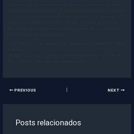
Francisco José de Lima (segurança). Embora com mandado de prisão
preventiva expedido, a auxiliar de enfermagem Elizabete de Lima ainda
não foi presa por não se encontrar no Estado do Ceará. Somente o
segurança e motorista do médico, José Ilton do Carmo, foi preso em
flagrante pelo porte ilegal de munição de calibres 38 e 12. Ele prestou
depoimento no 34º Distrito Policial.
*Com informações da assessoria de comunicação do Ministério Público
Estadual.
*Alterada às 15h10. As prisões foram feitas pela Polícia Civil e não pela
Polícia Federal, como noticiado anteriormente.
PREVIOUS
NEXT
Posts relacionados