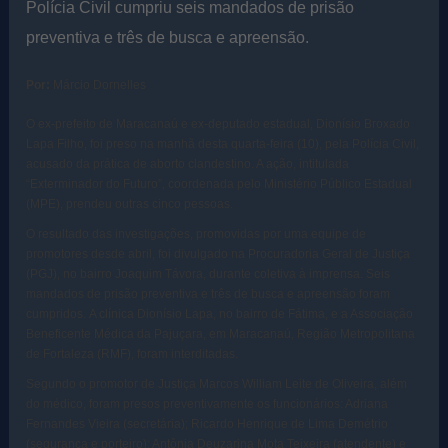
Polícia Civil cumpriu seis mandados de prisão
preventiva e três de busca e apreensão.
Por:
Márcio Dornelles
O ex-prefeito de Maracanaú e ex-deputado estadual, Dionísio Broxado
Lapa Filho, foi preso na manhã desta quarta-feira (10), pela Polícia Civil,
acusado da prática de aborto clandestino. A ação, intitulada
“Exterminador do Futuro”, coordenada pelo Ministério Público Estadual
(MPE), prendeu outras cinco pessoas.
O resultado das investigações, promovidas por uma equipe de
promotores desde abril, foi divulgado na Procuradoria Geral de Justiça
(PGJ), no bairro Joaquim Távora, durante coletiva à imprensa. Seis
mandados de prisão preventiva e três de busca e apreensão foram
cumpridos. A clínica Dionísio Lapa, no bairro de Fátima, e a Associação
Beneficente Médica da Pajuçara, em Maracanaú, Região Metropolitana
de Fortaleza (RMF), foram interditadas.
Segundo o promotor de Justiça Marcos William Leite de Oliveira, além
do médico, foram presos preventivamente os funcionários: Adriana
Fernandes Vieira (secretária); Ricardo Henrique de Lima Demétrio
(segurança e porteiro); Antônia Deuzarina Mota Teixeira (atendente) e