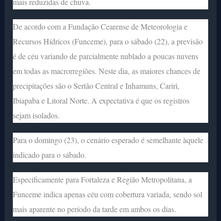
mais reduzidas de chuva.
De acordo com a Fundação Cearense de Meteorologia e
Recursos Hídricos (Funceme), para o sábado (22), a previsão
é de céu variando de parcialmente nublado a poucas nuvens
em todas as macrorregiões. Neste dia, as maiores chances de
precipitações são o Sertão Central e Inhamuns, Cariri,
Ibiapaba e Litoral Norte. A expectativa é que os registros
sejam isolados.
Para o domingo (23), o cenário esperado é semelhante àquele
indicado para o sábado.
Especificamente para Fortaleza e Região Metropolitana, a
Funceme indica apenas céu com cobertura variada, sendo sol
mais aparente no período da tarde em ambos os dias.