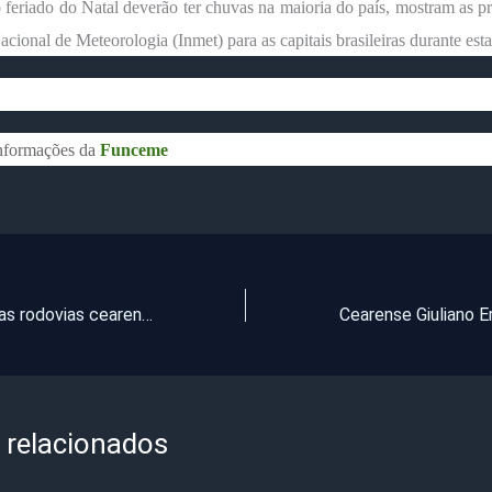
 feriado do Natal deverão ter chuvas na maioria do país, mostram as p
Nacional de Meteorologia (Inmet) para as capitais brasileiras durante est
nformações da
Funceme
PMCE realiza nas rodovias cearense operação “Natal Seguro 2021”
 relacionados