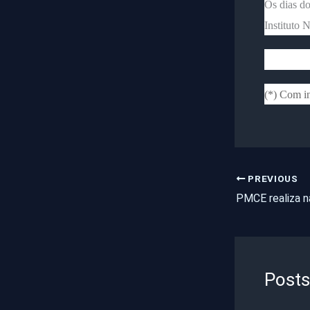
Os dias do
Instituto 
(*) Com i
PREVIOUS
Posts