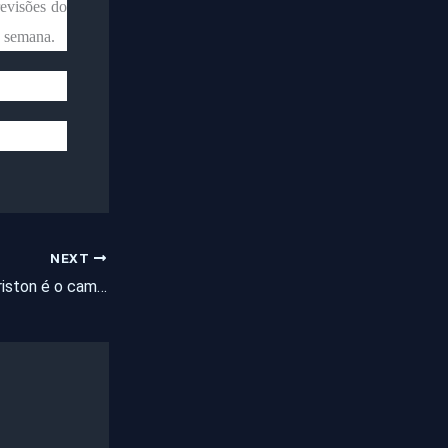
revisões do
a semana.
NEXT
Cearense Giuliano Eriston é o campeão do The Voice Brasil 2021