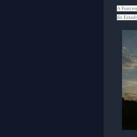
A Funceme
do Estad