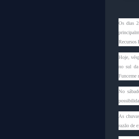
Os dias 2
principal
Recursos H
Hoje, vésp
no sul da
Funceme re
No sábado
possibilid
As chuvas
razão de e