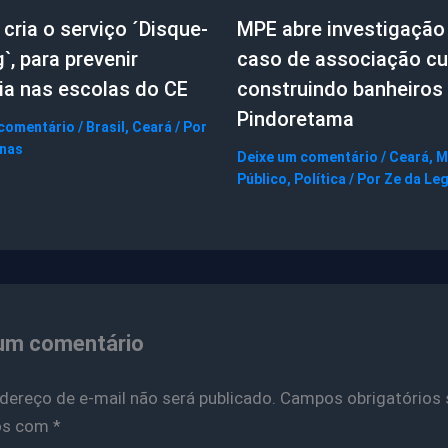
cria o serviço ´Disque-
MPE abre investigação
g`, para prevenir
caso de associação cul
ia nas escolas do CE
construindo banheiros
Pindoretama
 comentário
/
Brasil
,
Ceará
/ Por
gnas
Deixe um comentário
/
Ceará
,
M
Público
,
Política
/ Por
Ze da Le
um comentário
dereço de e-mail não será publicado.
Campos obrigatórios 
os com
*