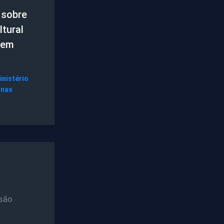
 sobre
tural
 em
inistério
gnas
são