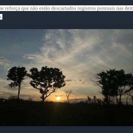
 reforça que não estão descartados registros pontuais nas dem
o.