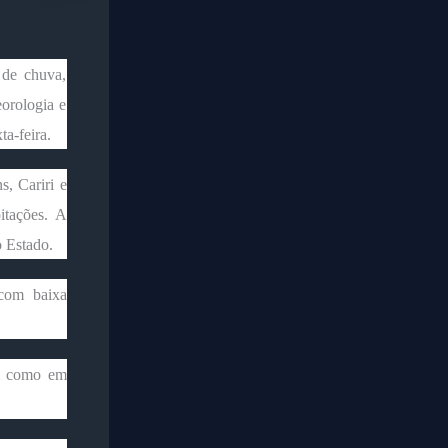
 de chuva,
orologia e
ta-feira.
s, Cariri e
itações. A
o Estado.
 com baixa
em como em