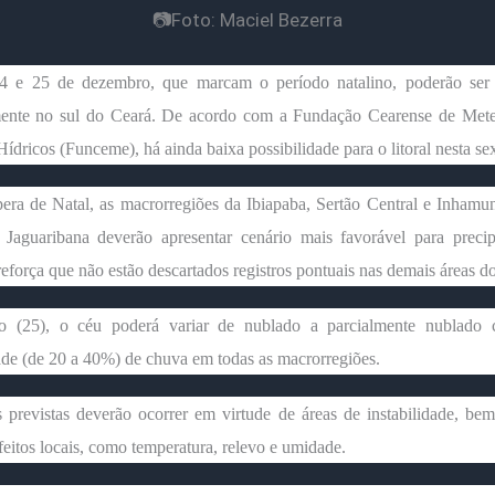
📷Foto: Maciel Bezerra
4 e 25 de dezembro, que marcam o período natalino, poderão ser
mente no sul do Ceará. De acordo com a Fundação Cearense de Mete
ídricos (Funceme), há ainda baixa possibilidade para o litoral nesta sex
era de Natal, as macrorregiões da Ibiapaba, Sertão Central e Inhamun
 Jaguaribana deverão apresentar cenário mais favorável para precip
força que não estão descartados registros pontuais nas demais áreas d
 (25), o céu poderá variar de nublado a parcialmente nublado
ade (de 20 a 40%) de chuva em todas as macrorregiões.
 previstas deverão ocorrer em virtude de áreas de instabilidade, b
feitos locais, como temperatura, relevo e umidade.