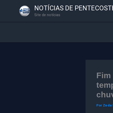
Ir
NOTÍCIAS DE PENTECOST
para
Site de notícias
o
conteúdo
Fim 
tem
chuv
Por
Ze da