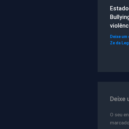
Estado 
Bullyin
violênc
Deixe um
Ze da Le
Deixe 
O seu en
marcad