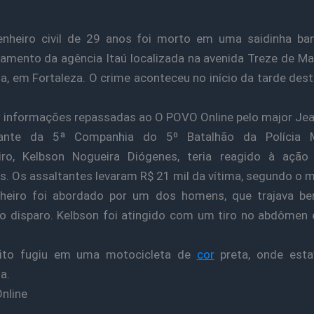
nheiro civil de 29 anos foi morto em uma saidinha ban
amento da agência Itaú localizada na avenida Treze de Mai
a, em Fortaleza. O crime aconteceu no início da tarde dest
informações repassadas ao O POVO Online pelo major Jea
nte da 5ª Companhia do 5º Batalhão da Polícia Mi
iro, Kelbson Nogueira Diógenes, teria reagido à ação
s. Os assaltantes levaram R$ 21 mil da vítima, segundo o m
heiro foi abordado por um dos homens, que trajava be
o disparo. Kelbson foi atingido com um tiro no abdômen
ito fugiu em uma motocicleta de
cor
preta, onde esta
a.
nline