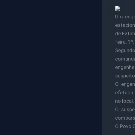
Um enge
estacion
de Fátim
feira, 1º.
Segundo 
comanda
engenhe
suspeito
O engen
efetuou 
no local.
O suspe
compars
O Povo O