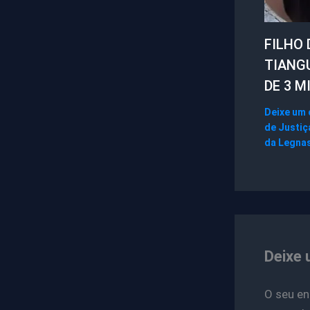
FILHO 
TIANG
DE 3 M
Deixe um
de Justiç
da Legna
Deixe 
O seu en