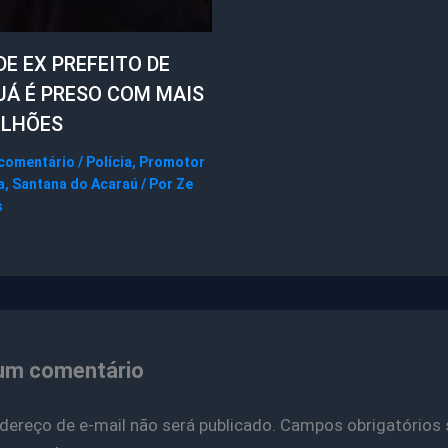
DE EX PREFEITO DE
UÁ É PRESO COM MAIS
ILHÕES
 comentário
/
Polícia
,
Promotor
a
,
Santana do Acaraú
/ Por
Ze
s
um comentário
dereço de e-mail não será publicado.
Campos obrigatórios 