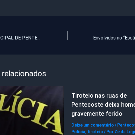
CÂMARA MUNICIPAL DE PENTECOSTE GASTOU 78.000,00 PARA ATENDER AS DESPESAS DE TRANSPORTE DE VEREADORES.
 relacionados
Tiroteio nas ruas de
Pentecoste deixa ho
gravemente ferido
Deixe um comentário
/
Penteco
Polícia
,
tiroteio
/ Por
Ze da Leg