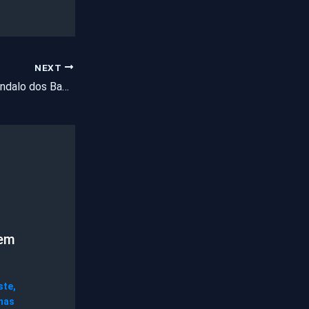
NEXT
Envolvidos no “Escândalo dos Banheiros” em Quixadá podem ter de devolver mais de R$ 160 mil
mem
ste
,
nas