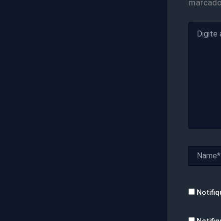
marcad
Digite
aqui...
Name*
Notifiq