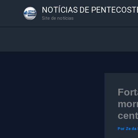
Ir
NOTÍCIAS DE PENTECOST
para
Site de notícias
o
conteúdo
Fort
morr
cent
Por
Ze da