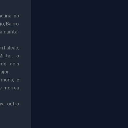
cária no
o, Bairro
a quinta-
n Falcão,
litar, o
 de dois
ajor.
rmuda, e
 e morreu
va outro