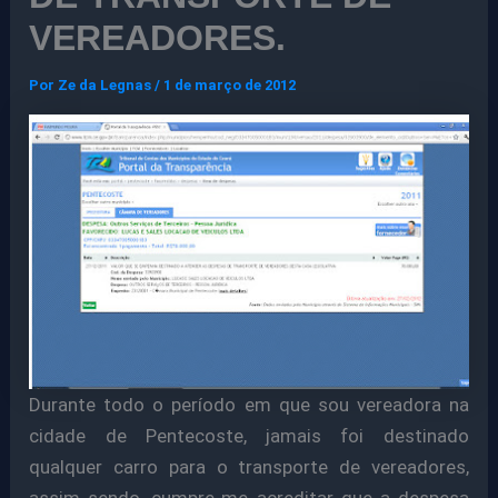
VEREADORES.
Por
Ze da Legnas
/
1 de março de 2012
Durante todo o período em que sou vereadora na
cidade de Pentecoste, jamais foi destinado
qualquer carro para o transporte de vereadores,
assim sendo, cumpre-me acreditar que a despesa