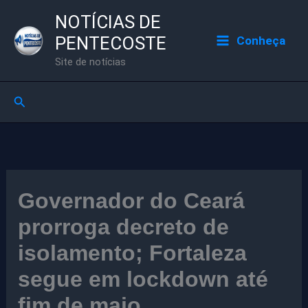
Ir
NOTÍCIAS DE
para
PENTECOSTE
Conheça
o
Site de notícias
conteúdo
Pesquisar
Governador do Ceará
prorroga decreto de
isolamento; Fortaleza
segue em lockdown até
fim de maio