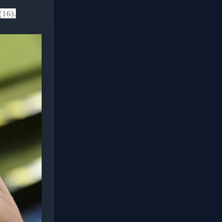
(16).