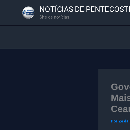
Ir
NOTÍCIAS DE PENTECOST
para
Site de notícias
o
conteúdo
Gove
Mais
Cea
Por
Ze da