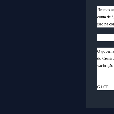
“Iremos an
conta de á
isso na co
O governad
do Ceará q
vacinação
G1 CE