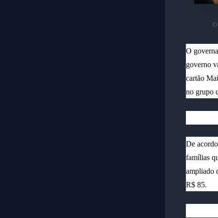
O
O governad
governo va
cartão Mai
no grupo 
De acordo 
famílias q
ampliado d
R$ 85.