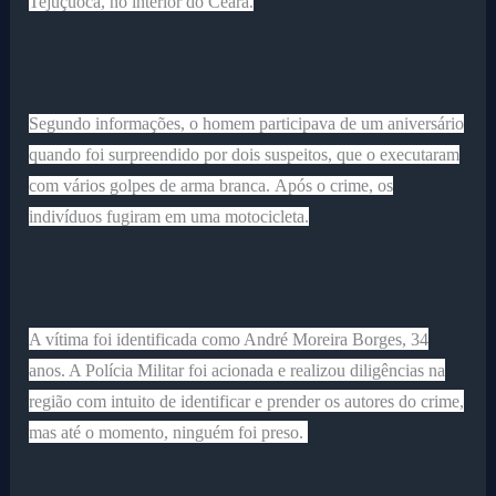
Tejuçuoca, no interior do Ceará.
Segundo informações, o homem participava de um aniversário
quando foi surpreendido por dois suspeitos, que o executaram
com vários golpes de arma branca.
Após o crime, os
indivíduos fugiram em uma motocicleta.
A vítima foi identificada como André Moreira Borges, 34
anos. A Polícia Militar foi acionada e realizou diligências na
região com intuito de identificar e prender os autores do crime,
mas até o momento, ninguém foi preso.