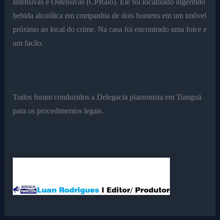
Intensivas e Ostensivas (CPRaio). Ele foi localizado ingerindo
bebida alcoólica em companhia de dois homens em um imóvel
próximo ao local do crime. Na casa foi encontrado uma foice e
um facão.
Todos foram conduzidos a Delegacia plantonista em Tianguá
para os procedimentos legais.