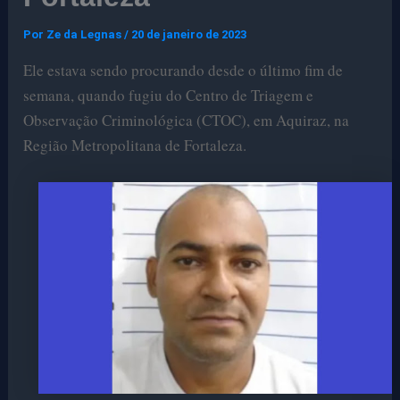
Por
Ze da Legnas
/
20 de janeiro de 2023
Ele
estava sendo procurando desde o último fim de
semana, quando fugiu do Centro de Triagem e
Observação Criminológica (CTOC), em Aquiraz, na
Região Metropolitana de Fortaleza.