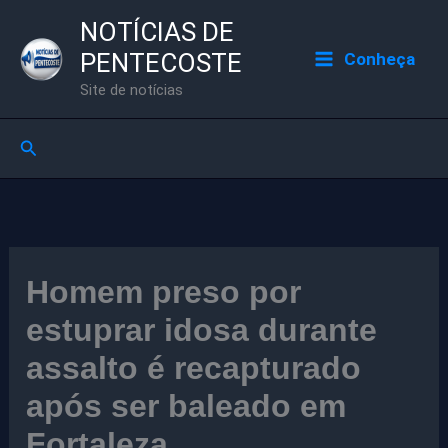
Ir
NOTÍCIAS DE
para
PENTECOSTE
Conheça
o
Site de notícias
conteúdo
Pesquisar
Homem preso por
estuprar idosa durante
assalto é recapturado
após ser baleado em
Fortaleza