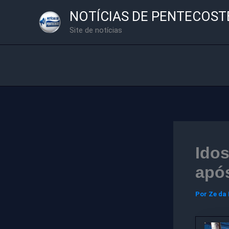
Ir
NOTÍCIAS DE PENTECOST
para
Site de notícias
o
conteúdo
Idos
após
Por
Ze da