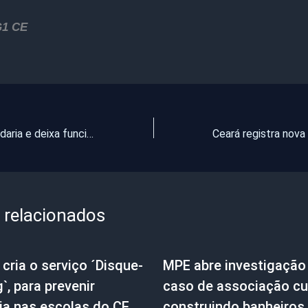
G1 CE
Carro invade padaria e deixa funcionária ferida
 relacionados
cria o serviço ´Disque-
MPE abre investigação
g`, para prevenir
caso de associação cul
ia nas escolas do CE
construindo banheiros