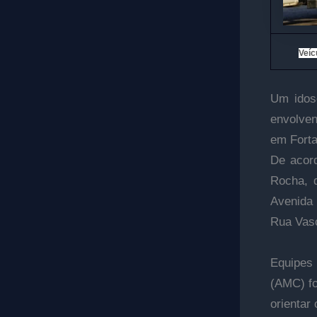
Veíc
Um idos
envolven
em Forta
De acord
Rocha, 
Avenida
Rua Vasc
Equipes 
(AMC) fo
orientar 