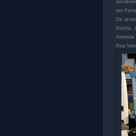
envolven
em Forta
De acord
Rocha, 
Avenida
Rua Vasc