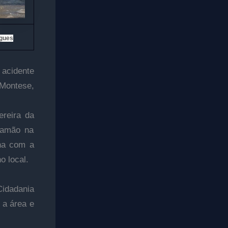
igues
acidente
 Montese,
ereira da
ramão na
na com a
o local.
Cidadania
 a área e