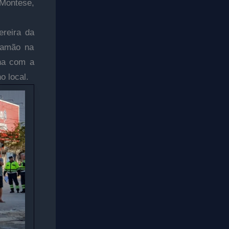
 Montese,
ereira da
ramão na
na com a
o local.