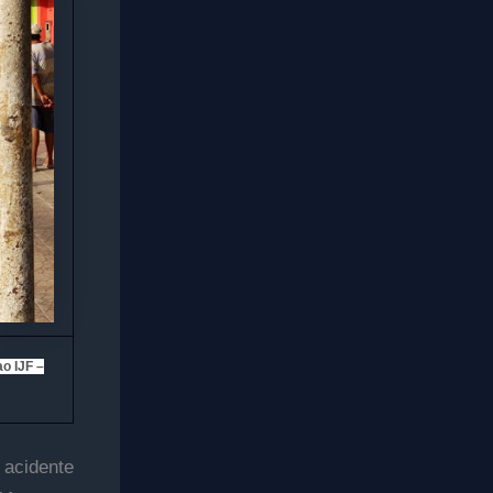
o IJF –
acidente