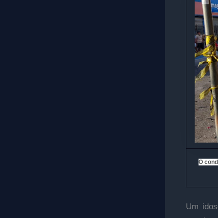
O cond
Um idos