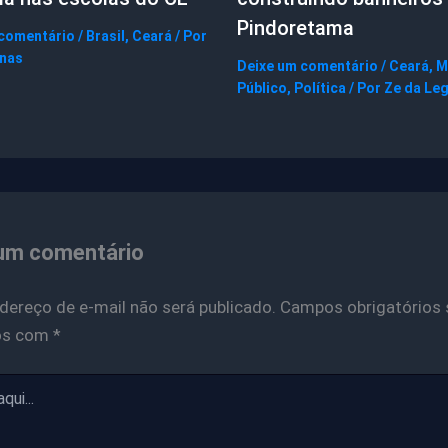
Pindoretama
 comentário
/
Brasil
,
Ceará
/ Por
gnas
Deixe um comentário
/
Ceará
,
M
Público
,
Política
/ Por
Ze da Le
um comentário
dereço de e-mail não será publicado.
Campos obrigatórios 
os com
*