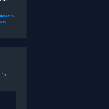
inistério
gnas
são