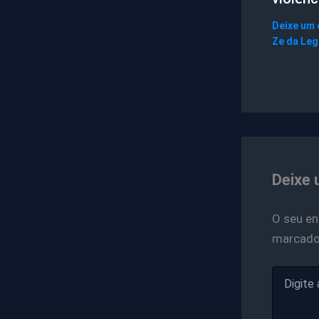
Deixe um
Ze da Le
Deixe 
O seu en
marcad
Digite
aqui...