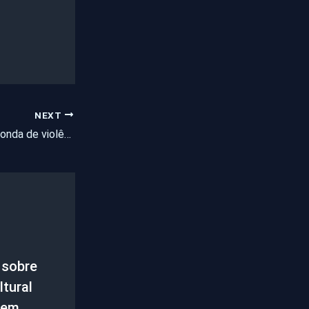
NEXT
Ceará registra nova onda de violência com 18 homicídios durante o fim de semana
 sobre
tural
 em