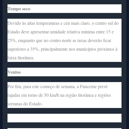
Tempo seco
Devido às altas temperaturas e céu mais claro, o centro sul do
Estado deve apresentar umidade relativa mínima entre 15 e
25%, enquanto que no centro-norte as taxas deverão ficar
superiores a 35%, principalmente nos municípios próximos à
faixa litorânea.
Ventos
Por fim, para este começo de semana, a Funceme prevê
rajadas em torno de 50 km/h na região litorânea e regiões
serranas do Estado.