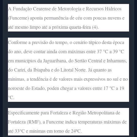
A Fundação Cearense de Metorologia e Recursos Hídricos
(Funceme) aponta permanência de céu com poucas nuvens e
até mesmo limpo até a próxima quarta-feira (4).
Conforme a previsão do tempo, o cenário títpico desta época
do ano, deve contar ainda com máximas entre 37 °C a 39 °C
em municípios da Jaguaribana, do Sertão Central e Inhamuns,
do Cariri, da Ibiapaba e do Litoral Norte. Já quanto as
mínimas, a tendência é de valores mais expressivos no sul e no
noroeste do Estado, poden chegar a valores entre 17 °C a 19
°C.
Especificamente para Fortaleza e Região Metropolitana de
Fortaleza (RMF), a Funceme indica temperaturas máximas de
até 33°C e mínimas em torno de 24ºC.