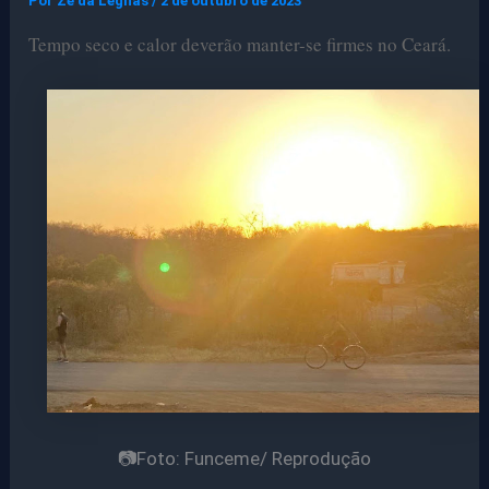
Por
Ze da Legnas
/
2 de outubro de 2023
Tempo seco e calor deverão manter-se firmes no Ceará.
📷Foto: Funceme/ Reprodução