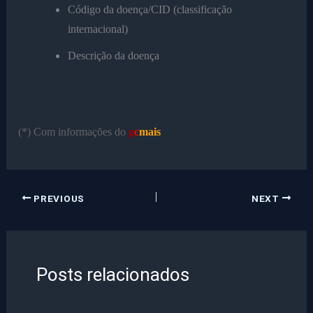
Código da doença/CID (classificação
internacional)
Descrição da doença
(*) Com informações do
g
c
mais
PREVIOUS
NEXT
Posts relacionados