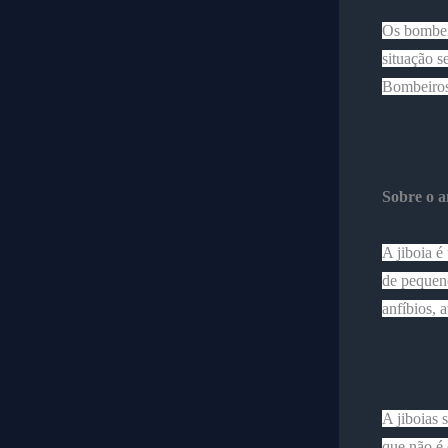
Os bombei
situação s
Bombeiros.
Sobre o a
A jiboia 
de pequeno
anfíbios, 
A jiboias
que
não
é