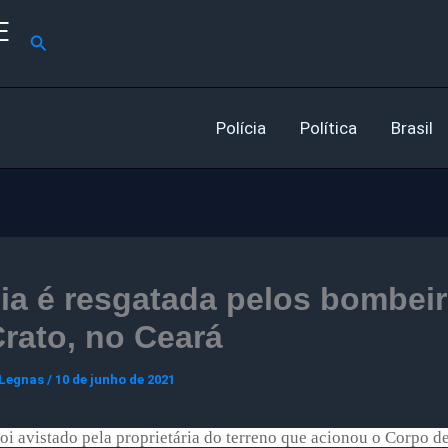
E
Pesquisar
Polícia
Política
Brasil
ia é resgatada pelos bombei
rato, no Ceará
 Legnas
/
10 de junho de 2021
oi avistado pela proprietária do terreno que acionou o Corpo d