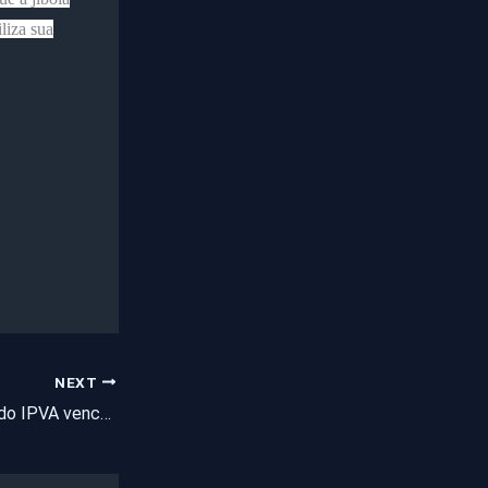
liza sua
NEXT
5º e última parcela do IPVA vence nesta quinta-feira