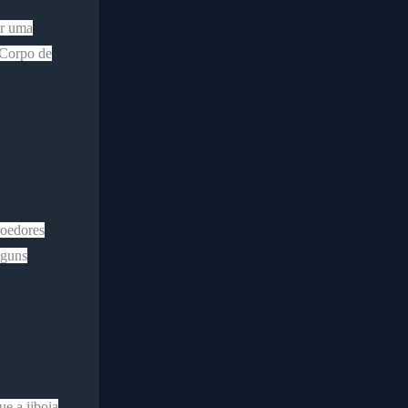
or uma
 Corpo de
roedores
lguns
e a jiboia