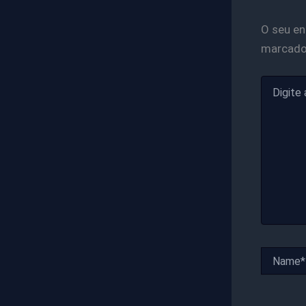
O seu en
marcad
Digite
aqui...
Name*