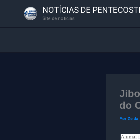
Ir
NOTÍCIAS DE PENTECOST
para
Site de notícias
o
conteúdo
Jibo
do C
Por
Ze da
Animal f