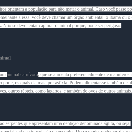
ros orientam a população para não matar o animal. Caso você passe p
emelhante a essa, você deve chamar um órgão ambiental, o Ibama ou o
 Não se deve tentar capturar o animal porque, pode ser perigoso.
nimal
é um
animal carnívoro
, que se alimenta preferencialmente de mamíferos 
 porte, os quais ela mata por asfixia. Podem alimentar-se também de a
aves, outros répteis, como lagartos, e também de ovos de outros animais.
 são serpentes que apresentam uma
dentição
denominada
áglifa
, ou seja,
especializada na inoculação de peçonha
. Desse modo, podemos dizer qu