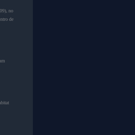
09), no
entro de
ram
bitat