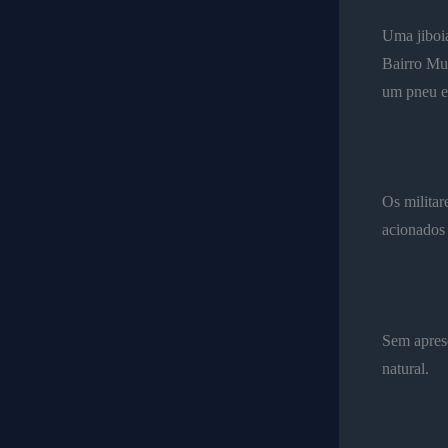
Uma jiboia
Bairro Mur
um pneu e
Os militar
acionados 
Sem aprese
natural.