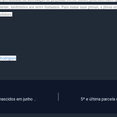
amente, inofensiva aos seres humanos. Para matar suas presas, a jiboia uti
ulatura.
Rodrigues
Trabalhadores nascidos em junho podem sacar auxílio emergencial