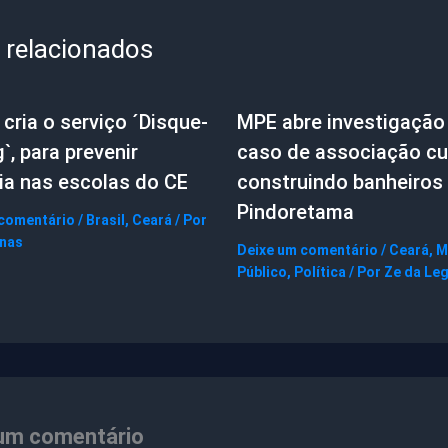
 relacionados
cria o serviço ´Disque-
MPE abre investigação
g`, para prevenir
caso de associação cul
ia nas escolas do CE
construindo banheiros
Pindoretama
 comentário
/
Brasil
,
Ceará
/ Por
gnas
Deixe um comentário
/
Ceará
,
M
Público
,
Política
/ Por
Ze da Le
um comentário