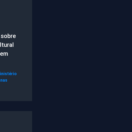
 sobre
tural
 em
inistério
gnas