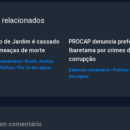
 relacionados
to de Jardim é cassado
PROCAP denuncia prefe
ameaças de morte
Ibaretama por crimes 
corrupção
 comentário
/
Brasil
,
Justiça
Política
/ Por
Ze da Legnas
Deixe um comentário
/
Política
da Legnas
um comentário