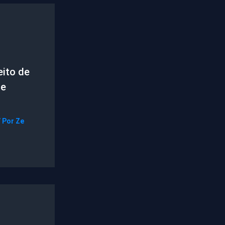
ito de
de
/ Por
Ze