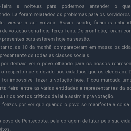
a-feira a noite,es para podermos entender o que
ndo. La foram relatados os problemas para os servidores 
lei viesse a ser votada. Assim sendo, ficamos saben
 de votação seria hoje, terça-feira. De prontidão, foram c
 presentes para estarem hoje na sessão.
ortanto, as 10 da manhã, compareceram em massa os cid
epresentante de todas as classes sociais.
 por demais ver o povo olhando para os nossos represen
 o respeito que é devido aos cidadãos que os elegeram. 
 foi impossível fazer a votação hoje. Ficou marcada um
rta-feira, entre as várias entidades e representantes da s
utir os pontos críticos da lei e assim ir pra votação.
felizes por ver que quando o povo se manifesta a cois
 povo de Pentecoste, pela coragem de lutar pela sua cida
itos.