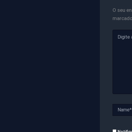
O seu en
marcad
Digite
aqui...
Name*
Notifiq