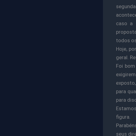
segund
acontece
caso a 
proposta
todos os
Hoje, p
geral. R
Foi bom
exigirem
exposto,
para qua
para disc
Estamos 
figura.
Parabéns
seus dire