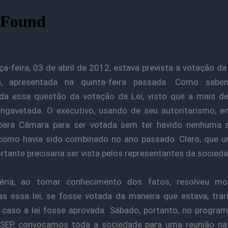
rça-feira, 03 de abril de 2012, estava prevista a votação da
a, apresentada na quinta-feira passada. Como sabe
ada essa questão da votação da Lei, visto que a mais d
ngavetada. O executivo, usando de seu autoritarismo, e
 para Câmara para ser votada sem ter havido nenhuma a
 como havia sido combinado no ano passado. Claro, que 
rtante precisaria ser vista pelos representantes da socie
.
léria, ao tomar conhecimento dos fatos, resolveu mo
s essa lei, se fosse votada da maneira que estava, trar
, caso a lei fosse aprovada. Sábado, portanto, no progr
SEP, convocamos toda a sociedade para uma reunião na