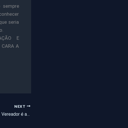
ue sempre
conhecer
que seria
o.
AÇÃO E
 CARA A
NEXT
Campos Sales – CE: Vereador é acusado de ter relações sexuais com menor