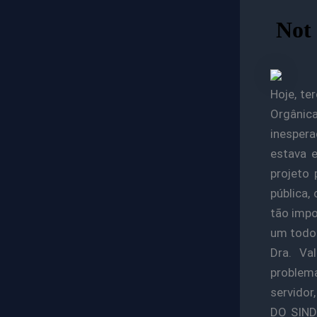
Hoje, te
Orgânic
inesper
estava e
projeto
pública,
tão impo
um todo
Dra. Va
problema
servidor
DO SIND