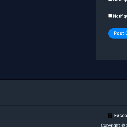
Notifiq
Face
Copyright ©