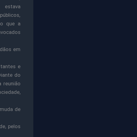
 estava
públicos,
do que a
onvocados
adãos em
tantes e
Diante do
a reunião
ociedade,
a muda de
de, pelos