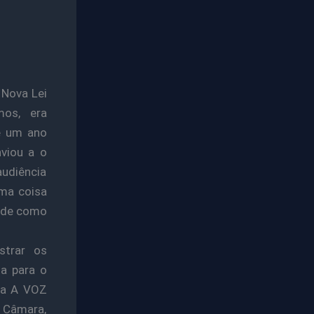
 Nova Lei
mos, era
e um ano
nviou a o
udiência
uma coisa
dade como
strar os
ia para o
ama A VOZ
 Câmara,