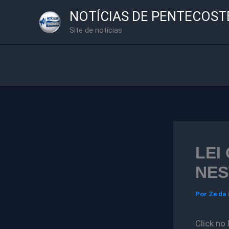
Ir
NOTÍCIAS DE PENTECOST
para
Site de notícias
o
conteúdo
LEI
NES
Por
Ze da
Click no