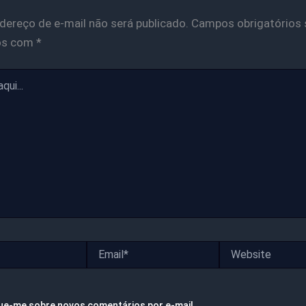
dereço de e-mail não será publicado.
Campos obrigatórios 
os com
*
Email*
Website
ue-me sobre novos comentários por e-mail.