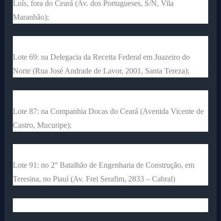
Luís, fora do Ceará (Av. dos Portugueses, S/N, Vila
Maranhão);
Lote 69: na Delegacia da Receita Federal em Juazeiro do
Norte (Rua José Andrade de Lavor, 2001, Santa Tereza);
Lote 87: na Companhia Docas do Ceará (Avenida Vicente de
Castro, Mucuripe);
Lote 91: no 2° Batalhão de Engenharia de Construção, em
Teresina, no Piauí (Av. Frei Serafim, 2833 – Cabral)