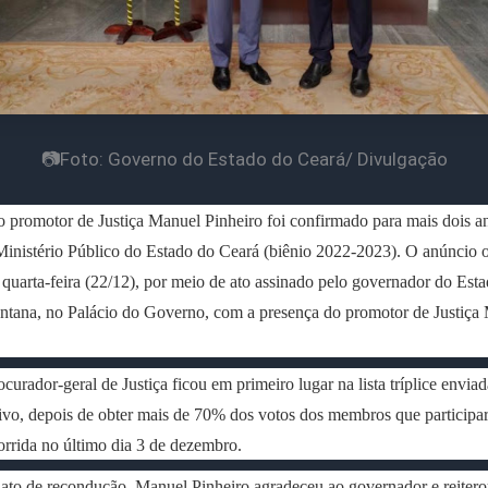
📷Foto: Governo do Estado do Ceará/ Divulgação
promotor de Justiça Manuel Pinheiro foi confirmado para mais dois a
Ministério Público do Estado do Ceará (biênio 2022-2023). O anúncio of
a quarta-feira (22/12), por meio de ato assinado pelo governador do Esta
ntana, no Palácio do Governo, com a presença do promotor de Justiça
ocurador-geral de Justiça ficou em primeiro lugar na lista tríplice envia
ivo, depois de obter mais de 70% dos votos dos membros que participa
orrida no último dia 3 de dezembro.
ato de recondução, Manuel Pinheiro agradeceu ao governador e reitero