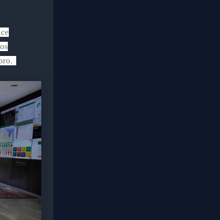
ice
dos
mbro.