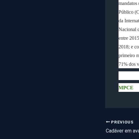
mandatos 
Público (
da Interna
Nacional 
entre 2015
2018; e co
primeiro m
71% dos v
MPCE
PREVIOUS