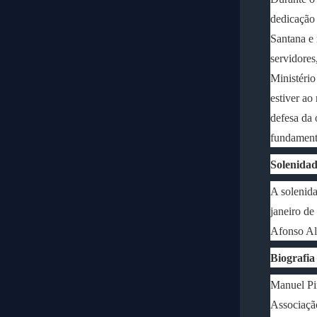
dedicação
Santana e
servidores
Ministério
estiver ao
defesa da 
fundamenta
Solenidad
A solenida
janeiro de
Afonso Al
Biografia
Manuel Pi
Associação