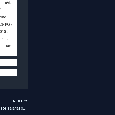
istério
)
elho
 (CNPG)
2016 a
ara o
uistar
NEXT
Camilo anuncia reajuste salarial de 10,74% a todos os servidores estaduais do Ceará