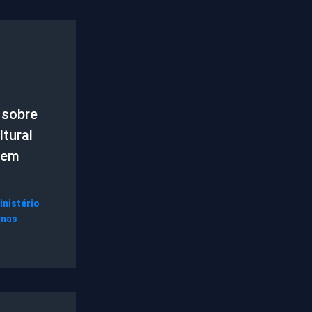
 sobre
tural
 em
inistério
gnas