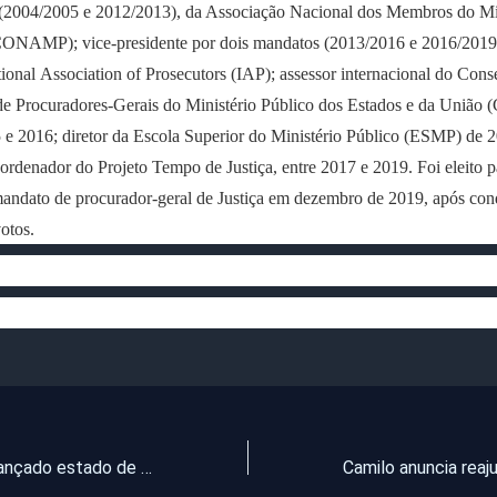
(2004/2005 e 2012/2013), da Associação Nacional dos Membros do Min
CONAMP); vice-presidente por dois mandatos (2013/2016 e 2016/2019
tional Association of Prosecutors (IAP); assessor internacional do Cons
de Procuradores-Gerais do Ministério Público dos Estados e da União
 e 2016; diretor da Escola Superior do Ministério Público (ESMP) de 
ordenador do Projeto Tempo de Justiça, entre 2017 e 2019. Foi eleito p
andato de procurador-geral de Justiça em dezembro de 2019, após conq
otos.
Cadáver em avançado estado de decomposição é encontrado na zona rural de Granja