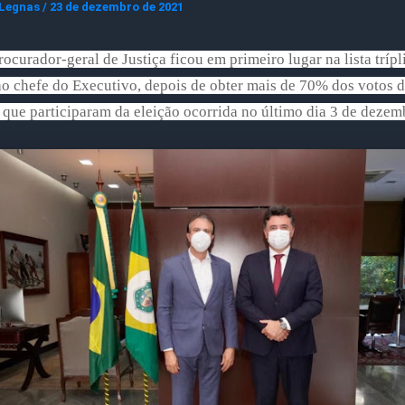
 Legnas
/
23 de dezembro de 2021
rocurador-geral de Justiça ficou em primeiro lugar na lista trípl
o chefe do Executivo, depois de obter mais de 70% dos votos 
que participaram da eleição ocorrida no último dia 3 de deze