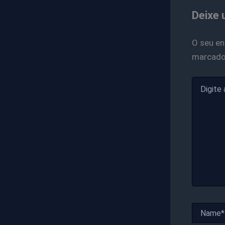
Deixe 
O seu en
marcad
Digite
aqui...
Name*