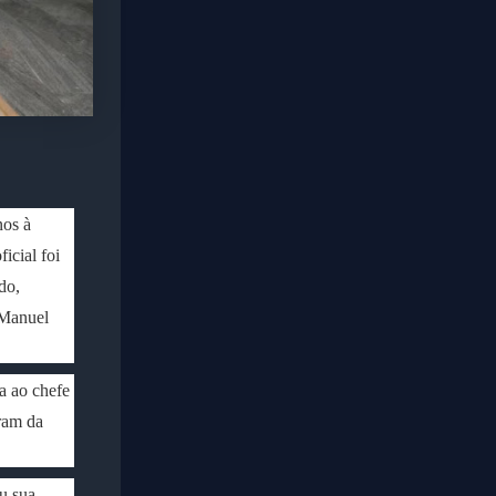
nos à
icial foi
do,
 Manuel
da ao chefe
ram da
u sua