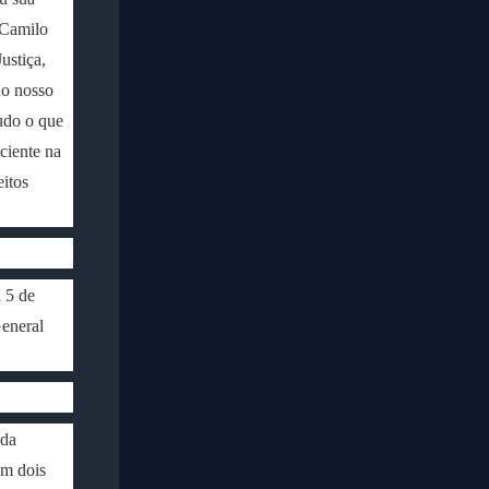
 Camilo
ustiça,
do nosso
udo o que
ciente na
itos
 5 de
General
 da
em dois