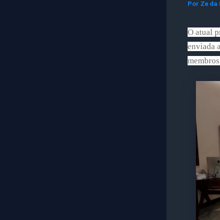
Por
Ze da
O atual p
enviada a
membros 