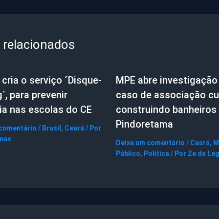
 relacionados
cria o serviço ´Disque-
MPE abre investigação
g`, para prevenir
caso de associação cul
ia nas escolas do CE
construindo banheiros
Pindoretama
 comentário
/
Brasil
,
Ceará
/ Por
gnas
Deixe um comentário
/
Ceará
,
M
Público
,
Política
/ Por
Ze da Le