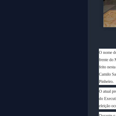
O nome do 
frente do 
feito nest
Camilo Sa
Pinheiro.
O atual pr
do Execut
eleição oc
Durante o 