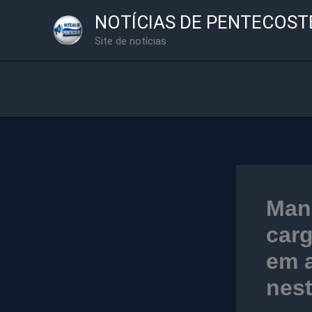
Ir
NOTÍCIAS DE PENTECOST
para
Site de notícias
o
conteúdo
Manu
carg
em 
nest