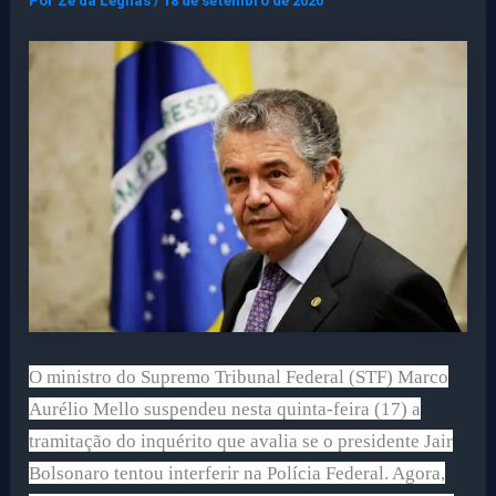
Por
Ze da Legnas
/
18 de setembro de 2020
O ministro do Supremo Tribunal Federal (STF) Marco
Aurélio Mello suspendeu nesta quinta-feira (17) a
tramitação do inquérito que avalia se o presidente Jair
Bolsonaro tentou interferir na Polícia Federal. Agora,