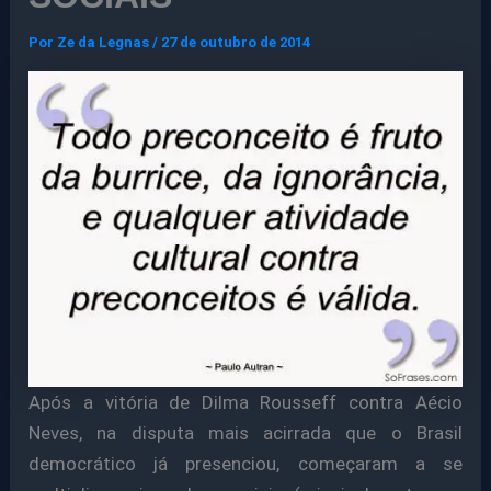
Por
Ze da Legnas
/
27 de outubro de 2014
Após a vitória de Dilma Rousseff contra Aécio
Neves, na disputa mais acirrada que o Brasil
democrático já presenciou, começaram a se