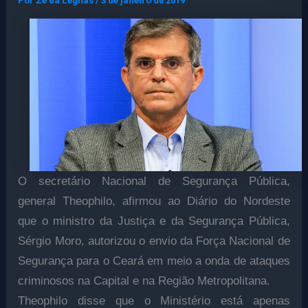
Por
Ze da Legnas
/
3 de janeiro de 2019
O secretário Nacional de Segurança Pública,
general Theophilo, afirmou ao Diário do Nordeste
que o ministro da Justiça e da Segurança Pública,
Sérgio Moro, autorizou o envio da Força Nacional de
Segurança para o Ceará em meio a onda de ataques
criminosos na Capital e na Região Metropolitana.
Theophilo disse que o Ministério está apenas