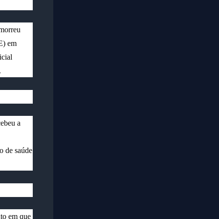
 morreu
CE) em
cial
.
cebeu a
do de saúde
nto em que