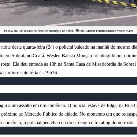
Policial
militar baleado no rosto no município de Sobral. 📷Foto: Mateus Ferreira/Sistema Verdes Mares
noite desta quarta-feira (24) o policial baleado na manhã do mesmo dia
to em Sobral, no Ceará. Weslen Batista Monção foi atingido por crimi
 rosto. Ele deu entrada às 13h na Santa Casa de Misericórdia de Sobral 
 cardiorrespiratória às 19h36.
giu a um assalto em um comércio. O policial estava de folga, na Rua 
 próximo ao Mercado Público da cidade. No momento em que os suspe
 comércio, o policial percebeu o crime, reagiu e foi atingido no rosto.