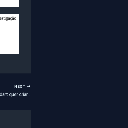
estigação
NEXT
Deputado Célio Studart quer criar o Dia Nacional do Jumento