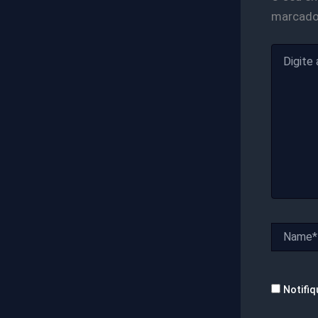
marcad
Digite
aqui...
Name*
Notifiq