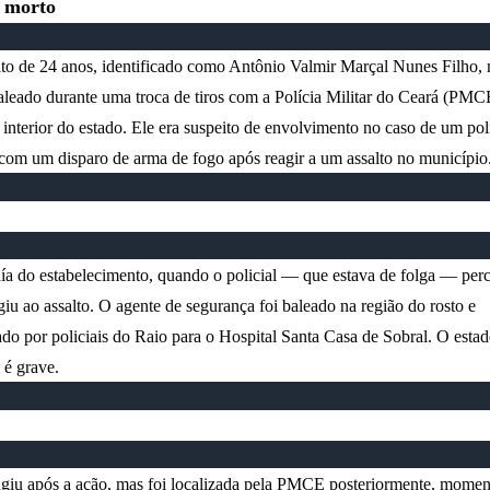
o morto
to de 24 anos, identificado como Antônio Valmir Marçal Nunes Filho,
aleado durante uma troca de tiros com a Polícia Militar do Ceará (PM
 interior do estado. Ele era suspeito de envolvimento no caso de um poli
com um disparo de arma de fogo após reagir a um assalto no município
ía do estabelecimento, quando o policial — que estava de folga — per
giu ao assalto. O agente de segurança foi baleado na região do rosto e
o por policiais do Raio para o Hospital Santa Casa de Sobral. O esta
 é grave.
ugiu após a ação, mas foi localizada pela PMCE posteriormente, mome