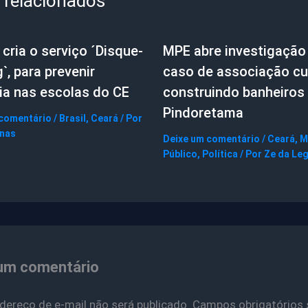
 relacionados
cria o serviço ´Disque-
MPE abre investigação
g`, para prevenir
caso de associação cul
ia nas escolas do CE
construindo banheiros
Pindoretama
 comentário
/
Brasil
,
Ceará
/ Por
gnas
Deixe um comentário
/
Ceará
,
M
Público
,
Política
/ Por
Ze da Le
um comentário
dereço de e-mail não será publicado.
Campos obrigatórios 