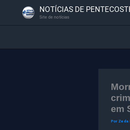
Ir
NOTÍCIAS DE PENTECOST
para
Site de notícias
o
conteúdo
Morr
cri
em S
Por
Ze da