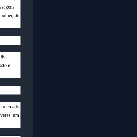
assagens
 mulher, de
ilva
osto e
ao mercado
lveres, um