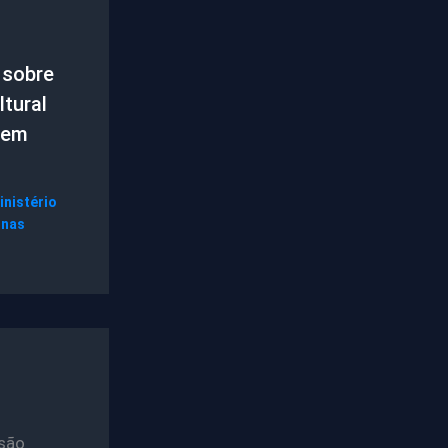
 sobre
tural
 em
inistério
gnas
são