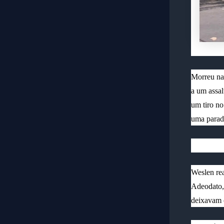
Morreu na 
a um assal
um tiro no
uma parada
Weslen rea
Adeodato,
deixavam o