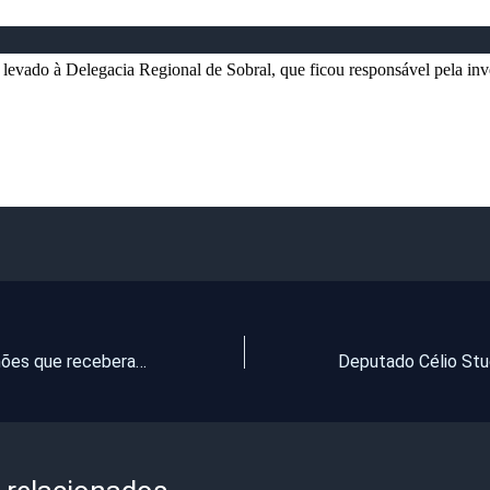
 levado à Delegacia Regional de Sobral, que ficou responsável pela inv
Cerca de 3 milhões que receberam o auxílio emergencial terão que devolver o dinheiro no IR 2021