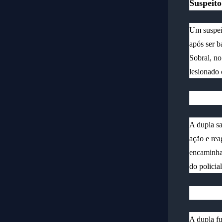
Suspeit
Um suspei
após ser b
Sobral, no
lesionado 
A dupla sa
ação e rea
encaminhad
do policial
A dupla f