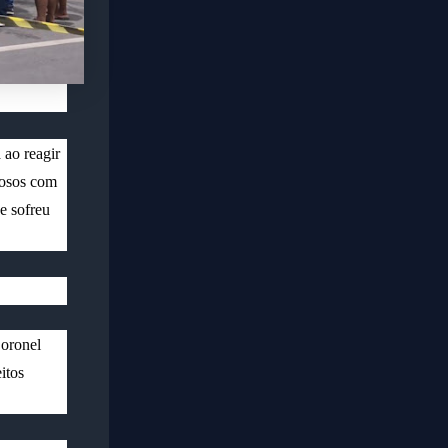
 ao reagir
nosos com
e sofreu
Coronel
itos