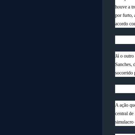
houve a tr
por furto,
acordo c
Já o outro
Sanches, d
socorrido 
A ação que
central de
simulacro 