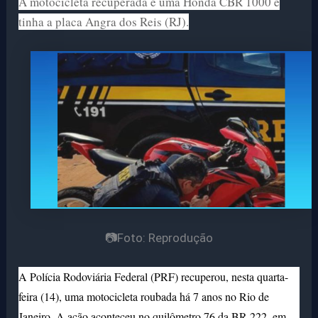
A motocicleta recuperada é uma Honda CBR 1000 e
tinha a placa Angra dos Reis (RJ).
📷Foto: Reprodução
A Polícia Rodoviária Federal (PRF) recuperou, nesta quarta-
feira (14), uma motocicleta roubada há 7 anos no Rio de
Janeiro. A ação aconteceu no quilômetro 76 da BR-222, em