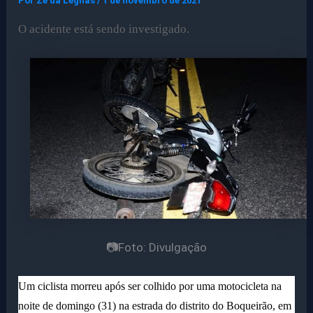
Por
Ze da Legnas
/
1 de novembro de 2021
O acidente está sendo investigado.
📷Foto: Divulgação
Um ciclista morreu após ser colhido por uma motocicleta na
noite de domingo (31)
na estrada do distrito do Boqueirão, em