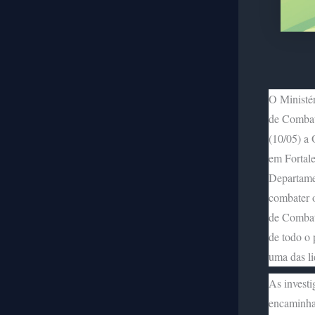
O Ministé
de Combat
(10/05) a 
em Fortale
Departame
combater o
de Combat
de todo o 
uma das l
As investi
encaminha