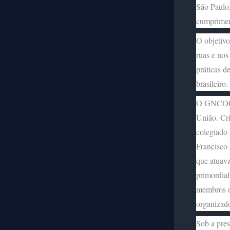
São Paulo,
cumprimen
O objetivo
ruas e nos 
práticas d
brasileiro
O GNCOC é
União. Cr
colegiado 
Francisco
que atuav
primordial
membros e 
organiza
Sob a pres