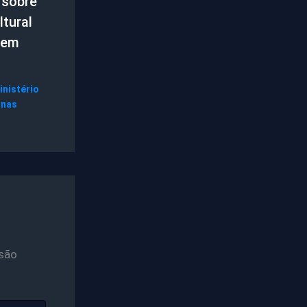
 sobre
tural
 em
inistério
gnas
são