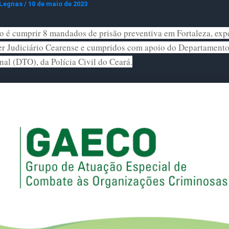
 Legnas
/
10 de maio de 2023
o é cumprir 8 mandados de prisão preventiva em Fortaleza, exp
er Judiciário Cearense e cumpridos com apoio do Departamento
al (DTO), da Polícia Civil do Ceará.