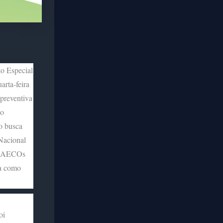
o Especial
rta-feira
preventiva
do
o busca
Nacional
s GAECOs
ua como
oi