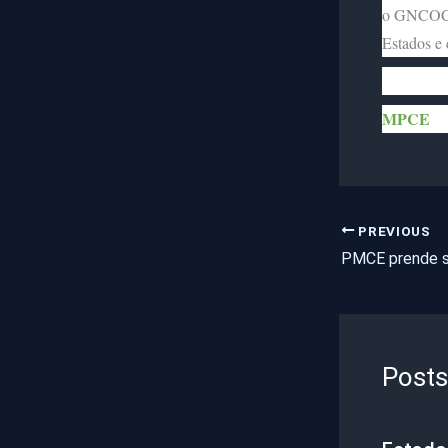
o GNCOC m
Estados e 
MPCE
PREVIOUS
Posts