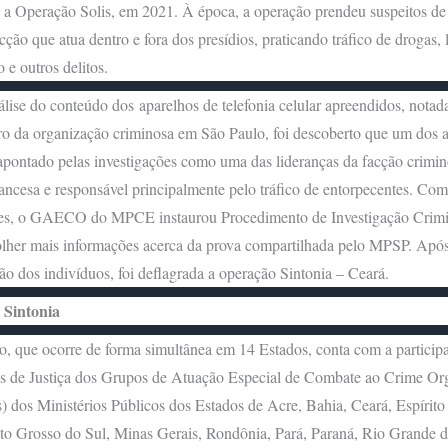
 a Operação Solis, em 2021. À época, a operação prendeu suspeitos de
acção que atua dentro e fora dos presídios, praticando tráfico de drogas,
o e outros delitos.
lise do conteúdo dos aparelhos de telefonia celular apreendidos, nota
 da organização criminosa em São Paulo, foi descoberto que um dos a
apontado pelas investigações como uma das lideranças da facção crimin
ncesa e responsável principalmente pelo tráfico de entorpecentes. Com
es, o GAECO do MPCE instaurou Procedimento de Investigação Crimi
olher mais informações acerca da prova compartilhada pelo MPSP. Após
ção dos indivíduos, foi deflagrada a operação Sintonia – Ceará.
 Sintonia
, que ocorre de forma simultânea em 14 Estados, conta com a particip
s de Justiça dos Grupos de Atuação Especial de Combate ao Crime Or
os Ministérios Públicos dos Estados de Acre, Bahia, Ceará, Espírito
to Grosso do Sul, Minas Gerais, Rondônia, Pará, Paraná, Rio Grande d