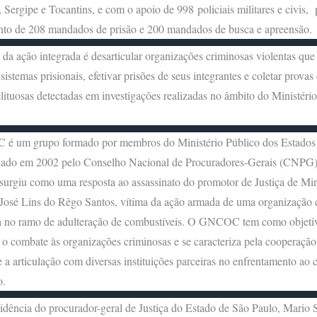
 Sergipe e Tocantins, e com o apoio de 998 policiais militares e civis, 
to de 208 mandados de prisão e 200 mandados de busca e apreensão.
 da ação integrada é desarticular organizações criminosas violentas que
sistemas prisionais, efetivar prisões de seus integrantes e coletar provas
elituosas detectadas em investigações realizadas no âmbito do Ministéri
.
 um grupo formado por membros do Ministério Público dos Estados 
iado em 2002 pelo Conselho Nacional de Procuradores-Gerais (CNPG)
surgiu como uma resposta ao assassinato do promotor de Justiça de Mi
 José Lins do Rêgo Santos, vítima da ação armada de uma organização 
a no ramo de adulteração de combustíveis. O GNCOC tem como objeti
 o combate às organizações criminosas e se caracteriza pela cooperação
a articulação com diversas instituições parceiras no enfrentamento ao 
do.
idência do procurador-geral de Justiça do Estado de São Paulo, Mario 