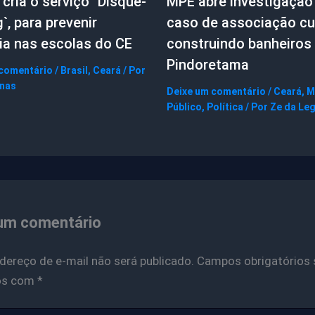
cria o serviço ´Disque-
MPE abre investigação
g`, para prevenir
caso de associação cul
ia nas escolas do CE
construindo banheiros
Pindoretama
 comentário
/
Brasil
,
Ceará
/ Por
gnas
Deixe um comentário
/
Ceará
,
M
Público
,
Política
/ Por
Ze da Le
um comentário
dereço de e-mail não será publicado.
Campos obrigatórios 
os com
*