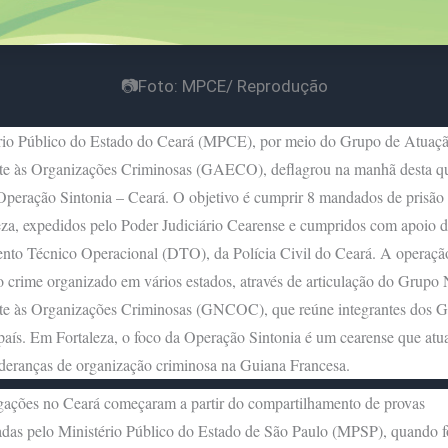
📷Foto: MPCE/ Reprodução
rio Público do Estado do Ceará (MPCE), por meio do Grupo de Atuaçã
e às Organizações Criminosas (GAECO), deflagrou na manhã desta qua
Operação Sintonia – Ceará. O objetivo é cumprir 8 mandados de prisão 
za, expedidos pelo Poder Judiciário Cearense e cumpridos com apoio 
nto Técnico Operacional (DTO), da Polícia Civil do Ceará. A operaçã
 crime organizado em vários estados, através de articulação do Grupo 
e às Organizações Criminosas (GNCOC), que reúne integrantes do
país. Em Fortaleza, o foco da Operação Sintonia é um cearense que at
ideranças de organização criminosa na Guiana Francesa.
gações no Ceará começaram a partir do compartilhamento de provas
das pelo Ministério Público do Estado de São Paulo (MPSP), quando f