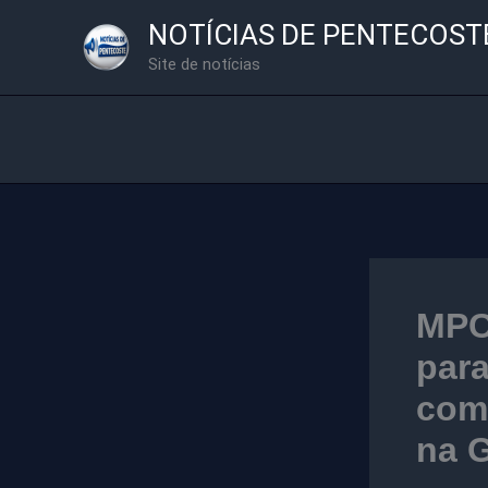
Ir
NOTÍCIAS DE PENTECOST
para
Site de notícias
o
conteúdo
MPC
para
como
na 