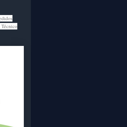
edidos
 Técnico