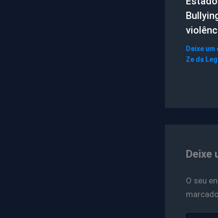
Estado 
Bullyin
violênc
Deixe um
Ze da Le
Deixe 
O seu en
marcad
Digite