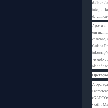
deflagrada
integrar f
de dinheir
Após a aná
um membro
cearense, 
Guiana Fra
informaçõ
visando c
identifica
Operação
A operação
Promotore
(GAECOs) d
Goiás, Ma