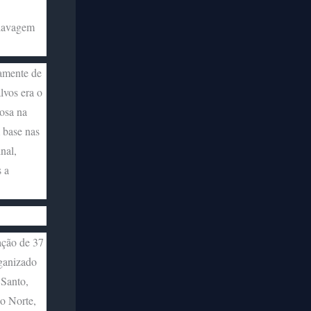
 lavagem
damente de
lvos era o
osa na
 base nas
nal,
 a
ação de 37
ganizado
 Santo,
o Norte,