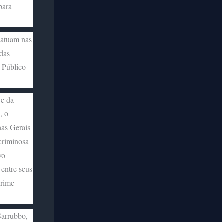
para
 atuam nas
 das
o Público
e da
, o
nas Gerais
criminosa
vo
 entre seus
crime
Sarrubbo,