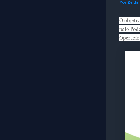
Por
Ze da
O objetiv
pelo Pod
Operacion