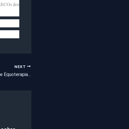
GAECOs dos
NEXT
Conheça o Centro de Equoterapia e Equitação Três Lagoas, na zona rural de Pentecoste