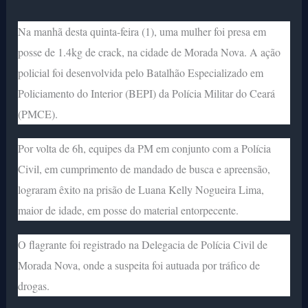
Na manhã desta quinta-feira (1), uma mulher foi presa em
posse de 1.4kg de crack, na cidade de Morada Nova. A ação
policial foi desenvolvida pelo Batalhão Especializado em
Policiamento do Interior (BEPI) da Polícia Militar do Ceará
(PMCE).
Por volta de 6h, equipes da PM em conjunto com a Polícia
Civil, em cumprimento de mandado de busca e apreensão,
lograram êxito na prisão de Luana Kelly Nogueira Lima,
maior de idade, em posse do material entorpecente.
O flagrante foi registrado na Delegacia de Polícia Civil de
Morada Nova, onde a suspeita foi autuada por tráfico de
drogas.