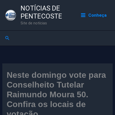
Ir
NOTÍCIAS DE
para
PENTECOSTE
Conheça
o
Site de notícias
conteúdo
Pesquisar
Neste domingo vote para
Conselheito Tutelar
Raimundo Moura 50.
Confira os locais de
votação