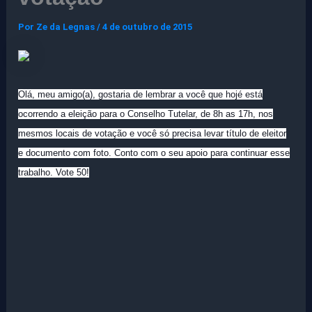
Por
Ze da Legnas
/
4 de outubro de 2015
Olá, meu amigo(a), gostaria de lembrar a você que hojé está
ocorrendo a eleição para o Conselho Tutelar, de 8h as 17h, nos
mesmos locais de votação e você só precisa levar título de eleitor
e documento com foto. Conto com o seu apoio para continuar esse
trabalho. Vote 50!