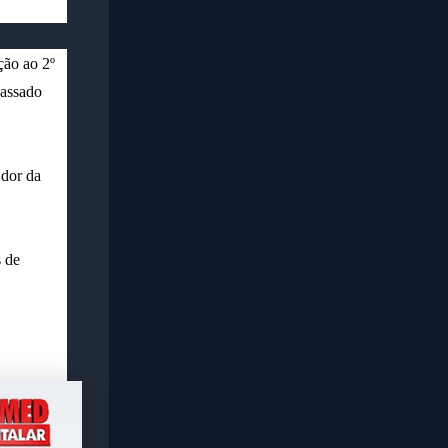
ção ao 2º
passado
 dor da
s de