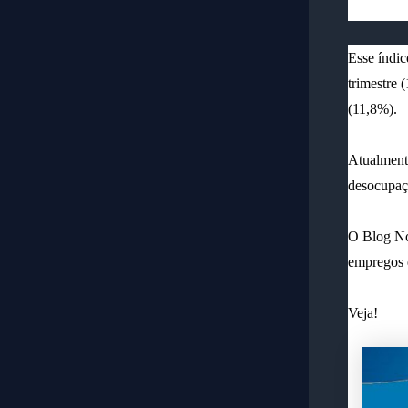
Esse índic
trimestre 
(11,8%).
Atualmente
desocupaç
O Blog Not
empregos e
Veja!