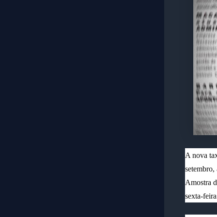
A nova tax
setembro, 
Amostra
d
sexta-feir