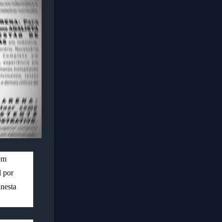
em
l por
nesta