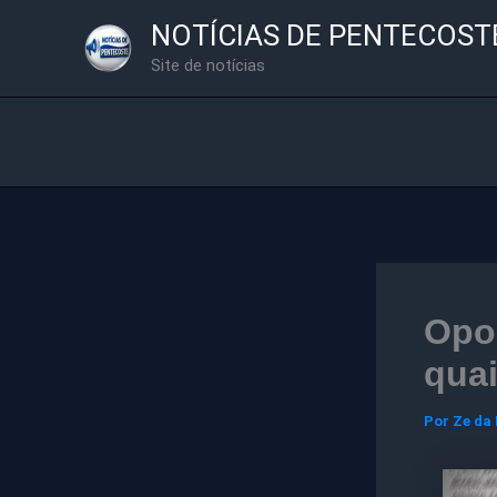
Ir
NOTÍCIAS DE PENTECOST
para
Site de notícias
o
conteúdo
Opo
qua
Por
Ze da