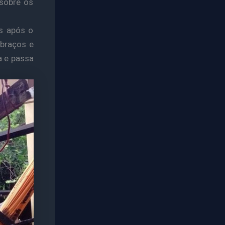
 sobre os
s após o
 braços e
a e passa