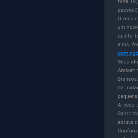
feira (
pessoal)
O municí
um novo
quinta-f
anos fer
domingo
Segundo 
Arakém V
Brancos,
da cida
pequenas
A casa q
Bairro V
estava d
Conforme