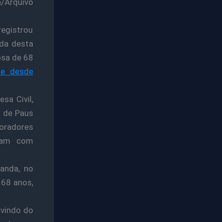
/Arquivo
registrou
da desta
osa de 68
de desde
sa Civil,
s de Paus
Moradores
aram com
landa, no
 68 anos,
 vindo do