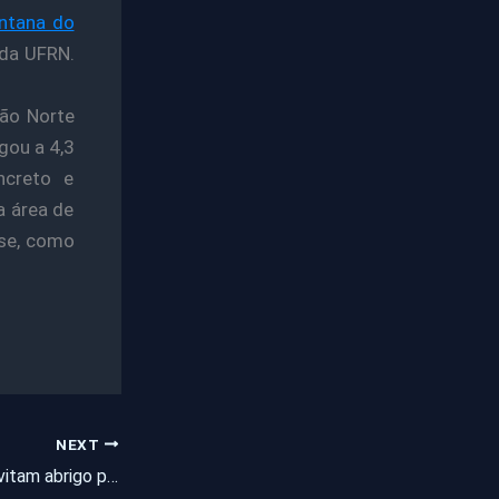
antana do
 da UFRN.
ião Norte
gou a 4,3
ncreto e
a área de
nse, como
NEXT
Moradores de rua evitam abrigo para não abandonar cachorros