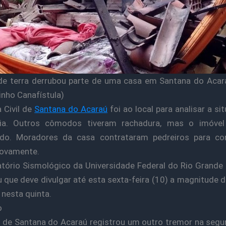
e terra derrubou parte de uma casa em Santana do Acar
nho Canafístula)
 Civil de
Santana do Acaraú
foi ao local para analisar a si
cia. Outros cômodos tiveram rachadura, mas o imóvel
tado. Moradores da casa contrataram pedreiros para con
novamente.
tório Sismológico da Universidade Federal do Rio Grande
 que deve divulgar até esta sexta-feira (10) a magnitude 
 nesta quinta.
o
 de Santana do Acaraú registrou um outro tremor na segu