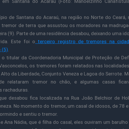
9) em Santana do Acaraú (Foto: Manoelzinho Canafístula
pio de Santana do Acaraú, na região no Norte do Ceará, 
 tremor de terra que assustou os moradores na madruga
eira (9). Parte de uma residência desabou, deixando uma id
ida. Este foi o
terceiro registro de tremores na cida
 (5)
.
o titular da Coordenadoria Municipal de Proteção de Defe
asconcelos, os tremores foram relatados nas localidade
 Alto da Liberdade, Conjunto Veneza e Lagoa do Serrote. 
de relataram tremor no chão, e algumas casas fic
 rachaduras.
ue desabou fica localizada na Rua João Belchior de Ho
eneza. No momento do tremor, um casal de idosos, de 78 e
ormindo e sentiu o tremor.
 Ana Nádia, que é filha do casal, eles ouviram um barulho