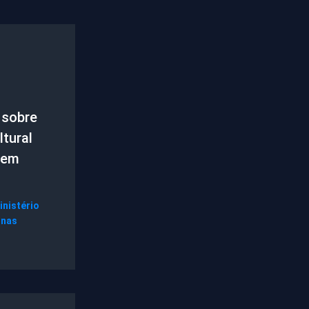
 sobre
tural
 em
inistério
gnas