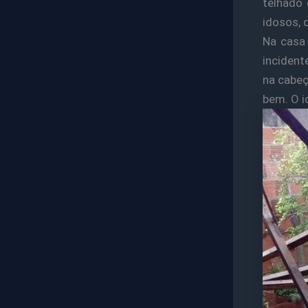
telhado 
idosos, 
Na casa
incident
na cabeç
bem. O i