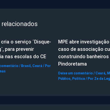
 relacionados
cria o serviço ´Disque-
MPE abre investigação
g`, para prevenir
caso de associação cul
ia nas escolas do CE
construindo banheiros
Pindoretama
 comentário
/
Brasil
,
Ceará
/ Por
gnas
Deixe um comentário
/
Ceará
,
M
Público
,
Política
/ Por
Ze da Le