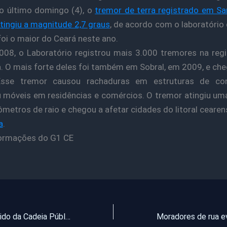
no último domingo (4), o
tremor de terra registrado em S
tingiu a magnitude 2,7 graus
, de acordo com o laboratório
foi o maior do Ceará neste ano.
08, o Laboratório registrou mais 3.000 tremores na reg
. O mais forte deles foi também em Sobral, em 2009, e che
Esse tremor causou rachaduras em estruturas de co
 móveis em residências e comércios. O tremor atingiu um
ômetros de raio e chegou a afetar cidades do litoral ceare
a
.
ormações do G1 CE
Homicida foragido da Cadeia Pública de Pentecoste é recapturado