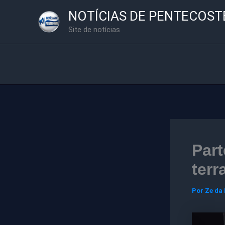
Ir
NOTÍCIAS DE PENTECOST
para
Site de notícias
o
conteúdo
Part
terr
Por
Ze da