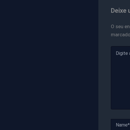
Deixe 
O seu en
marcad
Digite
aqui...
Name*