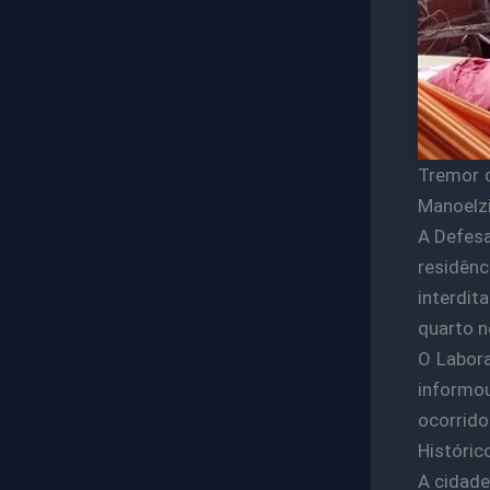
Tremor d
Manoelzi
A Defesa
residên
interdi
quarto 
O Labora
informou
ocorrido
Históric
A cidade