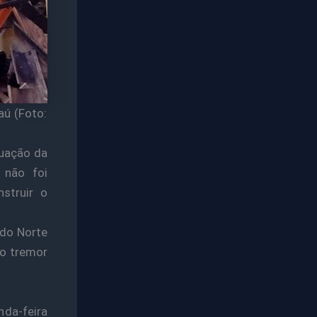
aú (Foto:
tuação da
 não foi
struir o
 do Norte
do tremor
nda-feira