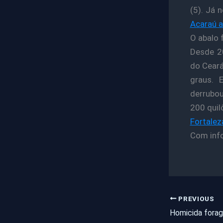
(5). Já 
Acaraú a
O abalo 
Desde 20
do Ceará
graus. 
derrubou
200 quil
Fortalez
Com inf
PREVIOUS