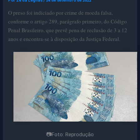
Por
Ze da Legnas
/
24 de setembro de 2022
O preso foi indiciado por crime de moeda falsa,
conforme o artigo 289, parágrafo primeiro, do Código
Penal Brasileiro, que prevê pena de reclusão de 3 a 12
anos e encontra-se à disposição da Justiça Federal.
📷Foto: Reprodução