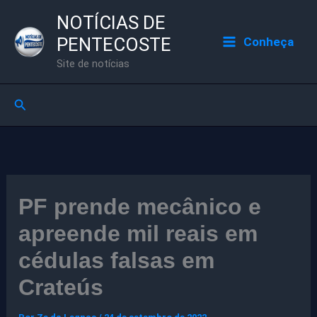
Ir
NOTÍCIAS DE
para
PENTECOSTE
Conheça
o
Site de notícias
conteúdo
Pesquisar
PF prende mecânico e
apreende mil reais em
cédulas falsas em
Crateús