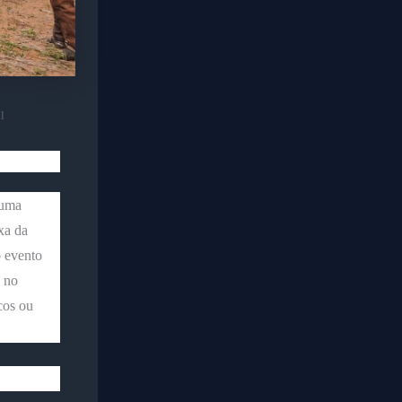
l
 uma
xa da
o evento
s no
cos ou