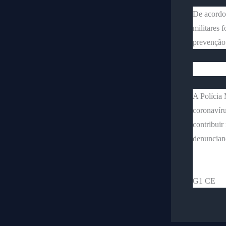
De acordo 
militares 
prevenção 
A Polícia 
coronavíru
contribuir
denunciand
G1 CE