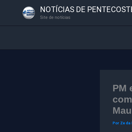
Ir
NOTÍCIAS DE PENTECOST
para
Site de notícias
o
conteúdo
PM e
com
Maur
Por
Ze da