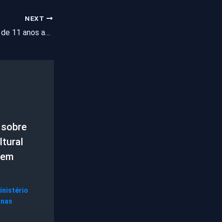
NEXT
PM resgata criança de 11 anos acorrentada dentro de um barril de ferro em São Paulo; três são presos
 sobre
tural
 em
inistério
gnas