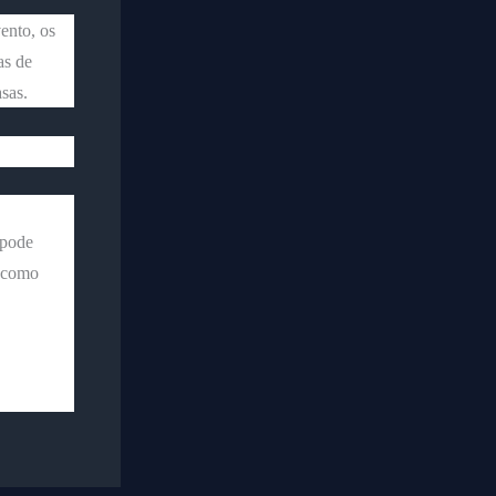
ento, os
as de
sas.
 pode
l como