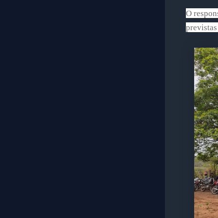
O respons
previstas