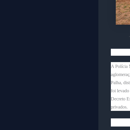
A Polícia 
aglomeraçã
Palha, dis
foi levado
Decreto Es
privados.