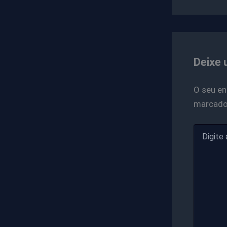
Deixe 
O seu en
marcad
Digite
aqui...