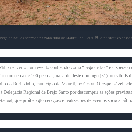
‘Pega de boi’ é encerrado na zona rural de Mauriti, no Ceará 📷Foto: Arquivo pessoa
Militar encerrou um evento conhecido como “pega de boi” e dispersou
o com cerca de 100 pessoas, na tarde deste domingo (31), no sítio Bai
trito do Buritizinho, município de Mauriti, no Ceará. O responsável pel
 à Delegacia Regional de Brejo Santo por descumprir as ações prevista
tadual, que proíbe aglomerações e realizações de eventos sociais públi